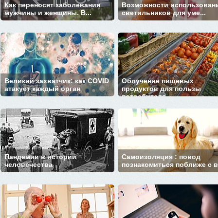
Как переносят заболевания
Возможности использован
мужчины и женщины. В...
светильников для уме...
Великий захватчик: как COVID
Облучение пищевых
атакует каждый орган
продуктов для пользы
потребителя
Пандемии в истории
Самоизоляция : повод
человечества
познакомиться поближе с ва