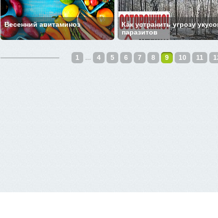
Весенний авитаминоз
Как устранить угрозу укусо
паразитов
1
...
4
5
6
7
8
9
10
11
1