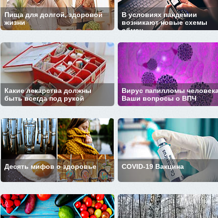
Пища для долгой, здоровой
В условиях пандемии
жизни
возникают новые схемы
обман...
Какие лекарства должны
Вирус папилломы человека
быть всегда под рукой
Ваши вопросы о ВПЧ
Десять мифов о здоровье
COVID-19 Вакцина