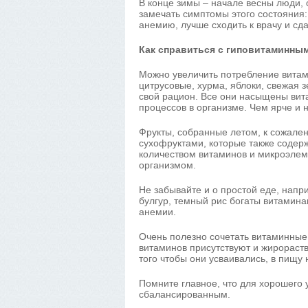
В конце зимы – начале весны люди, 
замечать симптомы этого состояния:
анемию, лучше сходить к врачу и сд
Как справиться с гиповитаминны
Можно увеличить потребление витами
цитрусовые, хурма, яблоки, свежая 
свой рацион. Все они насыщены вит
процессов в организме. Чем ярче и 
Фрукты, собранные летом, к сожале
сухофруктами, которые также содер
количеством витаминов и микроэлем
организмом.
Не забывайте и о простой еде, напр
булгур, темный рис богаты витамина
анемии.
Очень полезно сочетать витаминные
витаминов присутствуют и жирораств
того чтобы они усваивались, в пищу
Помните главное, что для хорошего
сбалансированным.