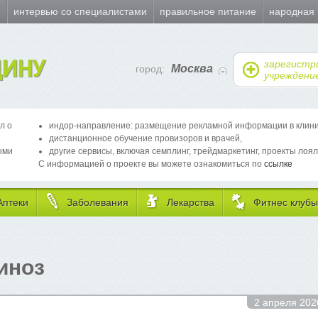
и
интервью со специалистами
правильное питание
народная
ИНУ
зарегистр
Москва
город:
учреждени
л о
индор-направление: размещение рекламной информации в клиника
дистанционное обучение провизоров и врачей,
ыми
другие сервисы, включая семплинг, трейдмаркетинг, проекты лоял
С информацией о проекте вы можете ознакомиться по
ссылке
Аптеки
Заболевания
Лекарства
Фитнес клубы
иноз
2 апреля 202