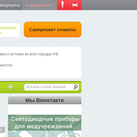
 медицина
инфодиагност
ировать
Санпросвет плакаты
е
х и аптеках во всех городах РФ,
ьности.
Мы Вконтакте
0