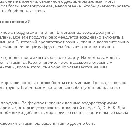
склонные к анемии, связанной с дефицитом железа, могут
 слабость, головокружение, недомогание. Чтобы диагностировать
ать общий анализ крови.
м состоянием?
нов с продуктами питания. В магазинах всегда доступны
зелень. Все эти продукты рекомендуется ежедневно включать в
амином С, который препятствует возникновению воспалительных
насыщеннее по цвету фрукт, тем больше в нем витаминов.
нию, теряют витамины к февралю-марту. Их можно заменить
жат витамины. Курага, инжир, изюм насыщены огромным
ентов и, кроме этого, они хорошо усваиваются нашим
имер каши, которые также богаты витаминами. Гречка, чечевица,
ми группы В и железом, которое способствует профилактике
 продукты. Во фруктах и овощах помимо водорастворимых
оримые, которые усваиваются в жировой среде: А, D, Е, К. Для
 необходимо добавлять жиры, лучше всего – растительные масла.
 усвоения витаминов, ваше питание должно быть