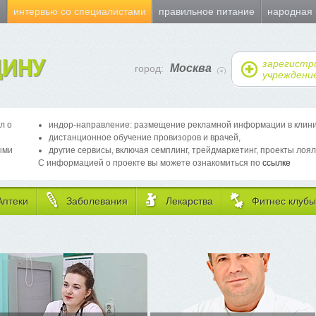
и
интервью со специалистами
правильное питание
народная
ИНУ
зарегистр
Москва
город:
учреждени
л о
индор-направление: размещение рекламной информации в клиника
дистанционное обучение провизоров и врачей,
ыми
другие сервисы, включая семплинг, трейдмаркетинг, проекты лоял
С информацией о проекте вы можете ознакомиться по
ссылке
Аптеки
Заболевания
Лекарства
Фитнес клубы