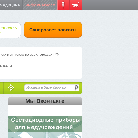
 медицина
инфодиагност
ировать
Санпросвет плакаты
е
х и аптеках во всех городах РФ,
ьности.
Мы Вконтакте