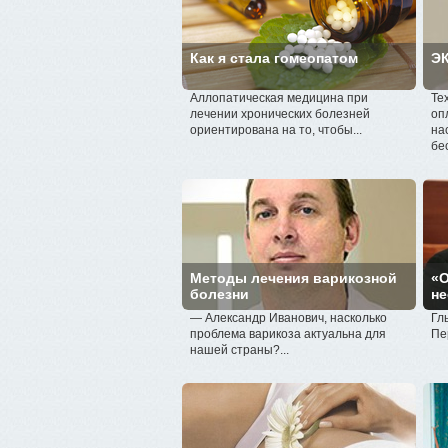
Как я стала гомеопатом
ЭК
Аллопатическая медицина при
Те
лечении хронических болезней
оп
ориентирована на то, чтобы...
на
бе
Методы лечения варикозной
«О
болезни
не
— Александр Иванович, насколько
Гл
проблема варикоза актуальна для
Пе
нашей страны?...