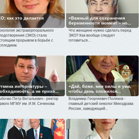
О: как это делается
«Важный для сохранения
беременности момент – но...
хнология экстракорпорального
Что женщине нужно сделать перед
лодотворения (ЭКО) стала
ЭКО? Как вообще следует
стоящим прорывом в борьбе с
готовиться...
сплодием.
тмена интернатуры –
«Дай, боже, мне силы и ума,
обходимость, а не прихо...
чтобы день сложился...
ыбочко Петр Витальевич - ректор
Владимир Георгиевич Поляков -
рвого МГМУ им. И.М. Сеченова
главный детский онколог Минздрава
России, заведующий...