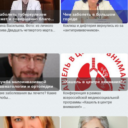
аболеть туберкулезом
Чем заболеть в большом
жет и совершенно благо...
городе
ина Васильева. Фото: из личного
Коклюш и дифтерия вернулись из-за
хива Двадцать четвертого марта...
«антипрививочников».
лужба малоинвазивной
«Кашель в центре внимания!»
авматологии и ортопедии
кие заболевания вы лечите? Какие
Конференция в рамках
лобы...
всероссийской медикосоциальной
программы «Кашель в центре
внимания!» ...