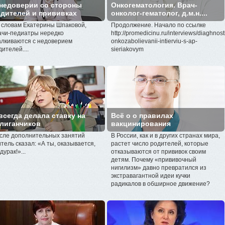
недоверии со стороны
Онкогематология. Врач-
дителей и прививках
онколог-гематолог, д.м.н....
 словам Екатерины Шпаковой,
Продолжение. Начало по ссылке
ачи-педиатры нередко
http://promedicinu.ru/interviews/diaghnost
алкиваются с недоверием
onkozabolievanii-intierviu-s-ap-
дителей....
sieriakovym
всегда делала ставку на
Всё о о правилах
лиганчиков
вакцинирования
сле дополнительных занятий
В России, как и в других странах мира,
итель сказал: «А ты, оказывается,
растет число родителей, которые
дурак!»...
отказываются от прививок своим
детям. Почему «прививочный
нигилизм» давно превратился из
экстравагантной идеи кучки
радикалов в обширное движение?