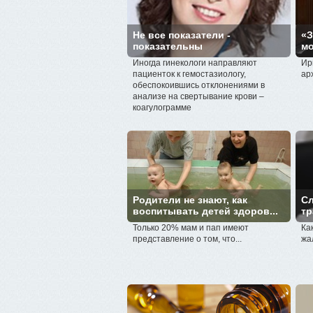
Не все показатели -
«З
показательны
мо
Иногда гинекологи направляют
Ир
пациенток к гемостазиологу,
ар
обеспокоившись отклонениями в
анализе на свертывание крови –
коагулограмме
Родители не знают, как
C
воспитывать детей здоров...
тр
Только 20% мам и пап имеют
Ка
представление о том, что...
жа