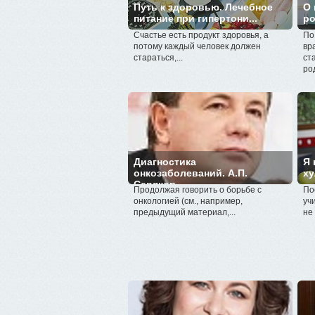
Путь к здоровью. Лечебное
О 
питание при гипертони...
ро
Счастье есть продукт здоровья, а
По
потому каждый человек должен
вр
стараться,...
ст
ро
Диагностика
Я 
онкозаболеваний. А.П.
ху
Серяков
Продолжая говорить о борьбе с
По
онкологией (см., например,
уч
предыдущий материал,...
не 