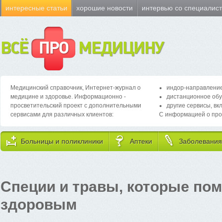
интересные статьи
хорошие новости
интервью со специалис
ВСЁ
ПРО
МЕДИЦИНУ
Медицинский справочник, Интернет-журнал о
индор-направление
медицине и здоровье. Информационно -
дистанционное обу
просветительский проект с дополнительными
другие сервисы, вк
сервисами для различных клиентов:
С информацией о про
Больницы и поликлиники
Аптеки
Заболевания
Специи и травы, которые по
здоровым