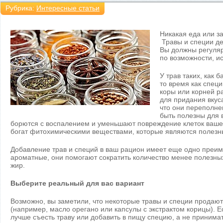
Рубрика:
Интересные статьи
Никакая еда или з
Травы и специи де
Вы должны регулярн
по возможности, и
У трав таких, как 
то время как специ
коры или корней ра
для придания вкус
что они переполне
быть полезны для 
борются с воспалением и уменьшают повреждение клеток вашего
богат фитохимическими веществами, которые являются полез
Добавление трав и специй в ваш рацион имеет еще одно преим
ароматные, они помогают сократить количество менее полезных 
жир.
Выберите реальный для вас вариант
Возможно, вы заметили, что некоторые травы и специи продают
(например, масло орегано или капсулы с экстрактом корицы). Е
лучше съесть траву или добавить в пищу специю, а не принимат