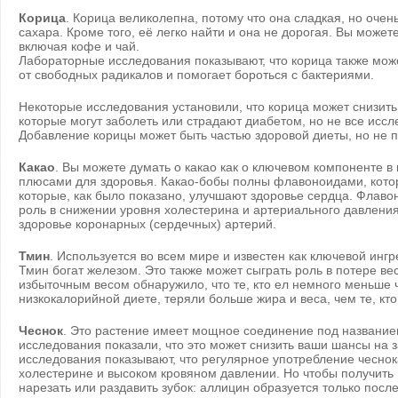
Корица
. Корица великолепна, потому что она сладкая, но очен
сахара. Кроме того, её легко найти и она не дорогая. Вы можете
включая кофе и чай.
Лабораторные исследования показывают, что корица также мож
от свободных радикалов и помогает бороться с бактериями.
Некоторые исследования установили, что корица может снизить 
которые могут заболеть или страдают диабетом, но не все исс
Добавление корицы может быть частью здоровой диеты, но не п
Какао
. Вы можете думать о какао как о ключевом компоненте в 
плюсами для здоровья. Какао-бобы полны флавоноидами, кото
которые, как было показано, улучшают здоровье сердца. Флав
роль в снижении уровня холестерина и артериального давления
здоровье коронарных (сердечных) артерий.
Тмин
. Используется во всем мире и известен как ключевой инг
Тмин богат железом. Это также может сыграть роль в потере в
избыточным весом обнаружило, что те, кто ел немного меньше 
низкокалорийной диете, теряли больше жира и веса, чем те, кто
Чеснок
. Это растение имеет мощное соединение под названи
исследования показали, что это может снизить ваши шансы на 
исследования показывают, что регулярное употребление чесн
холестерине и высоком кровяном давлении. Но чтобы получить 
нарезать или раздавить зубок: аллицин образуется только после