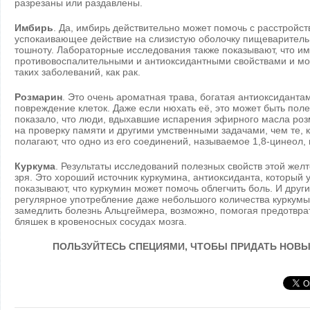
разрезаны или раздавлены.
Имбирь
. Да, имбирь действительно может помочь с расстройс
успокаивающее действие на слизистую оболочку пищеварительн
тошноту. Лабораторные исследования также показывают, что и
противовоспалительными и антиоксидантными свойствами и мо
таких заболеваний, как рак.
Розмарин
. Это очень ароматная трава, богатая антиоксидант
повреждение клеток. Даже если нюхать её, это может быть пол
показало, что люди, вдыхавшие испарения эфирного масла роз
на проверку памяти и другими умственными задачами, чем те, к
полагают, что одно из его соединений, называемое 1,8-цинеол, 
Куркума
. Результаты исследований полезных свойств этой жел
зря. Это хороший источник куркумина, антиоксиданта, который
показывают, что куркумин может помочь облегчить боль. И друг
регулярное употребление даже небольшого количества куркумы
замедлить болезнь Альцгеймера, возможно, помогая предотвра
бляшек в кровеносных сосудах мозга.
ПОЛЬЗУЙТЕСЬ СПЕЦИЯМИ, ЧТОБЫ ПРИДАТЬ НОВЫЕ