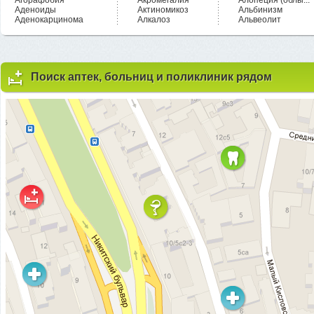
Агорафобия
Акромегалия
Алопеция (облы...
Аденоиды
Актиномикоз
Альбинизм
Аденокарцинома
Алкалоз
Альвеолит
Поиск аптек, больниц и поликлиник рядом