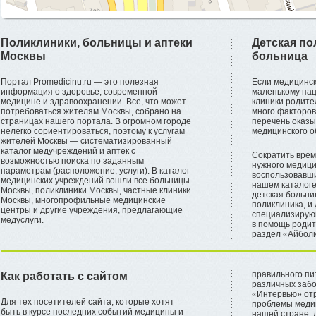
Поликлиники, больницы и аптеки
Детская по
Москвы
больница
Портал Promedicinu.ru — это полезная
Если медицинс
информация о здоровье, современной
маленькому пац
медицине и здравоохранении. Все, что может
клиники родите
потребоваться жителям Москвы, собрано на
много факторов
страницах нашего портала. В огромном городе
перечень оказы
нелегко сориентироваться, поэтому к услугам
медицинского о
жителей Москвы — систематизированный
каталог медучреждений и аптек с
Сократить врем
возможностью поиска по заданным
нужного медици
параметрам (расположение, услуги). В каталог
воспользовавши
медицинских учреждений вошли все больницы
нашем каталог
Москвы, поликлиники Москвы, частные клиники
детская больни
Москвы, многопрофильные медицинские
поликлиника, и
центры и другие учреждения, предлагающие
специализирующ
медуслуги.
в помощь родит
раздел «Айболи
правильного пи
Как работать с сайтом
различных забо
«Интервью» отр
Для тех посетителей сайта, которые хотят
проблемы меди
быть в курсе последних событий медицины и
нашей стране: 