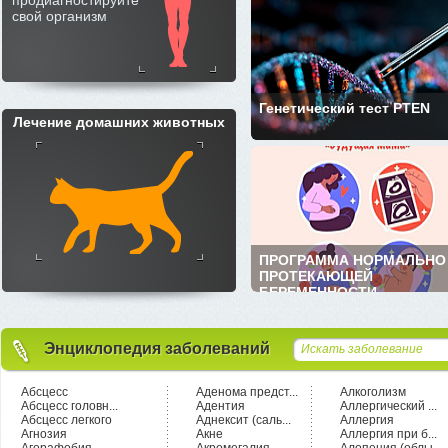
продиагностируйте
свой организм
Генетический тест PTEN
Лечение домашних животных
ПРОГРАММА НОРМАЛЬНО
ПРОТЕКАЮЩЕЙ
БЕРЕМЕННОСТИ ...
Энциклопедия заболеваний
Абсцесс
Аденома предст...
Алкоголизм
Абсцесс головн...
Адентия
Аллергический ...
Абсцесс легкого
Аднексит (саль...
Аллергия
Агнозия
Акне
Аллергия при б...