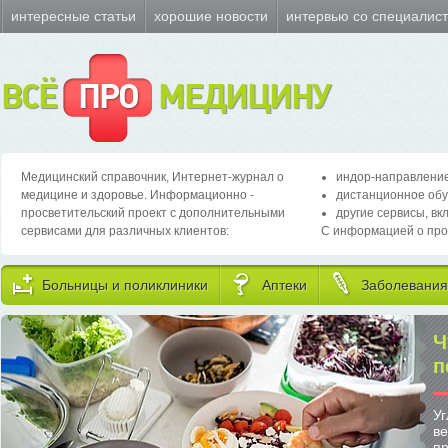
интересные статьи
хорошие новости
интервью со специалис
ВСЁ
ПРО
МЕДИЦИНУ
Медицинский справочник, Интернет-журнал о
индор-направление
медицине и здоровье. Информационно -
дистанционное обу
просветительский проект с дополнительными
другие сервисы, вк
сервисами для различных клиентов:
С информацией о про
Больницы и поликлиники
Аптеки
Заболевания
Ч
п
Уг
ве
пр