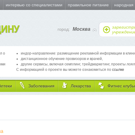
и
интервью со специалистами
правильное питание
народная
ИНУ
зарегистр
Москва
город:
учреждени
л о
индор-направление: размещение рекламной информации в клиника
дистанционное обучение провизоров и врачей,
ыми
другие сервисы, включая семплинг, трейдмаркетинг, проекты лоял
С информацией о проекте вы можете ознакомиться по
ссылке
Аптеки
Заболевания
Лекарства
Фитнес клубы
ма