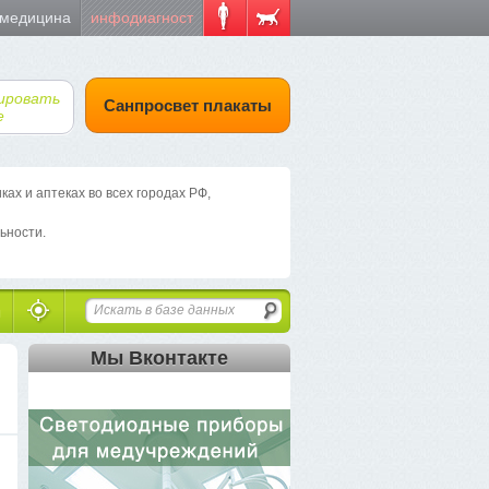
 медицина
инфодиагност
ировать
Санпросвет плакаты
е
х и аптеках во всех городах РФ,
ьности.
Мы Вконтакте