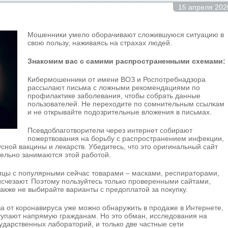
15 апреля 202
Мошенники умело оборачивают сложившуюся ситуацию в
свою пользу, наживаясь на страхах людей.
Знакомим вас с самими распространенными схемами:
Кибермошенники от имени ВОЗ и Роспотребнадзора
рассылают письма с ложными рекомендациями по
профилактике заболевания, чтобы собрать данные
пользователей. Не переходите по сомнительным ссылкам
и не открывайте подозрительные вложения в письмах.
Псевдоблаготворители через интернет собирают
пожертвования на борьбу с распространением инфекции,
сной вакцины и лекарств. Убедитесь, что это оригинальный сайт
тельно занимаются этой работой.
цы с популярными сейчас товарами – масками, респираторами,
исчезают. Поэтому пользуйтесь только проверенными сайтами,
акже не выбирайте варианты с предоплатой за покупку.
а от коронавируса уже можно обнаружить в продаже в Интернете,
ступают напрямую гражданам. Но это обман, исследования на
ударственных лабораторий, и только две частные сети