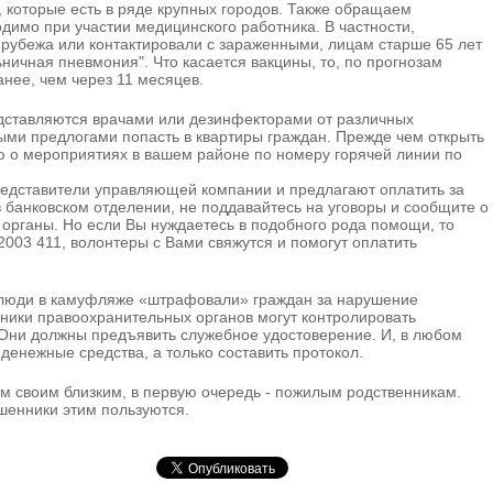
", которые есть в ряде крупных городов. Также обращаем
одимо при участии медицинского работника. В частности,
 рубежа или контактировали с зараженными, лицам старше 65 лет
льничная пневмония". Что касается вакцины, то, по прогнозам
анее, чем через 11 месяцев.
дставляются врачами или дезинфекторами от различных
ыми предлогами попасть в квартиры граждан. Прежде чем открыть
ю о мероприятиях в вашем районе по номеру горячей линии по
представители управляющей компании и предлагают оплатить за
 банковском отделении, не поддавайтесь на уговоры и сообщите о
органы. Но если Вы нуждаетесь в подобного рода помощи, то
2003 411, волонтеры с Вами свяжутся и помогут оплатить
 люди в камуфляже «штрафовали» граждан за нарушение
удники правоохранительных органов могут контролировать
Они должны предъявить служебное удостоверение. И, в любом
е денежные средства, а только составить протокол.
ом своим близким, в первую очередь - пожилым родственникам.
шенники этим пользуются.