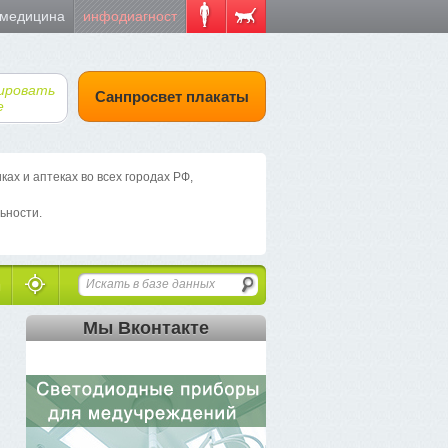
 медицина
инфодиагност
ировать
Санпросвет плакаты
е
х и аптеках во всех городах РФ,
ьности.
Мы Вконтакте