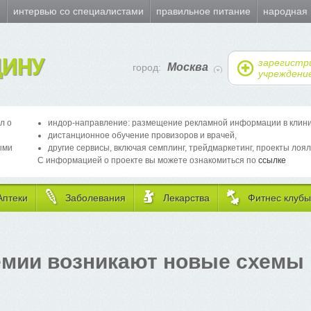
и
интервью со специалистами
правильное питание
народная
ИНУ
зарегистр
Москва
город:
учреждени
л о
индор-направление: размещение рекламной информации в клиника
дистанционное обучение провизоров и врачей,
ыми
другие сервисы, включая семплинг, трейдмаркетинг, проекты лоял
С информацией о проекте вы можете ознакомиться по
ссылке
Аптеки
Заболевания
Лекарства
Фитнес клубы
емии возникают новые схемы