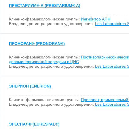
ПРЕСТАРИУМ
®
А (PRESTARIUM
®
A)
Клинико-фармакологические группы:
Ингибитор АПФ
Владелец регистрационного удостоверения:
Les Laboratoires S
ПРОНОРАН
®
(PRONORAN
®
)
Клинико-фармакологические группы:
Противопаркинсонически
допаминергической передачи в ЦНС
Владелец регистрационного удостоверения:
Les Laboratoires S
ЭНЕРИОН (ENERION)
Клинико-фармакологические группы:
Препарат, применяемый 
Владелец регистрационного удостоверения:
Les Laboratoires S
ЭРЕСПАЛ
®
(EURESPAL
®
)