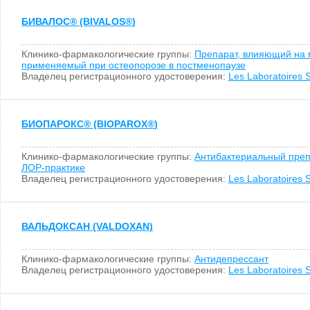
БИВАЛОС
®
(BIVALOS
®
)
Клинико-фармакологические группы:
Препарат, влияющий на 
применяемый при остеопорозе в постменопаузе
Владелец регистрационного удостоверения:
Les Laboratoires S
БИОПАРОКС
®
(BIOPAROX
®
)
Клинико-фармакологические группы:
Антибактериальный преп
ЛОР-практике
Владелец регистрационного удостоверения:
Les Laboratoires S
ВАЛЬДОКСАН (VALDOXAN)
Клинико-фармакологические группы:
Антидепрессант
Владелец регистрационного удостоверения:
Les Laboratoires S