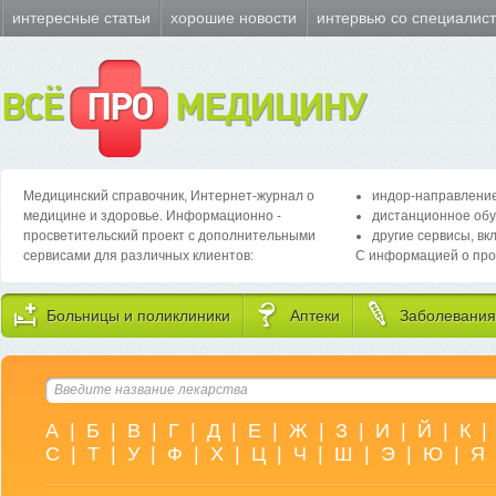
интересные статьи
хорошие новости
интервью со специалис
ВСЁ
ПРО
МЕДИЦИНУ
Медицинский справочник, Интернет-журнал о
индор-направление
медицине и здоровье. Информационно -
дистанционное обу
просветительский проект с дополнительными
другие сервисы, вк
сервисами для различных клиентов:
С информацией о про
Больницы и поликлиники
Аптеки
Заболевания
А
|
Б
|
В
|
Г
|
Д
|
Е
|
Ж
|
З
|
И
|
Й
|
К
|
С
|
Т
|
У
|
Ф
|
Х
|
Ц
|
Ч
|
Ш
|
Э
|
Ю
|
Я