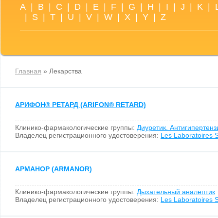
A
|
B
|
C
|
D
|
E
|
F
|
G
|
H
|
I
|
J
|
K
|
|
S
|
T
|
U
|
V
|
W
|
X
|
Y
|
Z
Главная
» Лекарства
АРИФОН
®
РЕТАРД (ARIFON
®
RETARD)
Клинико-фармакологические группы:
Диуретик. Антигипертен
Владелец регистрационного удостоверения:
Les Laboratoires S
АРМАНОР (ARMANOR)
Клинико-фармакологические группы:
Дыхательный аналептик
Владелец регистрационного удостоверения:
Les Laboratoires S