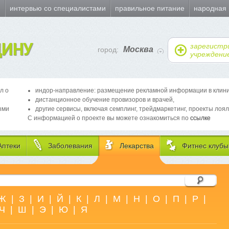
и
интервью со специалистами
правильное питание
народная
ИНУ
зарегистр
Москва
город:
учреждени
л о
индор-направление: размещение рекламной информации в клиника
дистанционное обучение провизоров и врачей,
ыми
другие сервисы, включая семплинг, трейдмаркетинг, проекты лоял
С информацией о проекте вы можете ознакомиться по
ссылке
Аптеки
Заболевания
Лекарства
Фитнес клубы
Ж
|
З
|
И
|
Й
|
К
|
Л
|
М
|
Н
|
О
|
П
|
Р
|
Ч
|
Ш
|
Э
|
Ю
|
Я