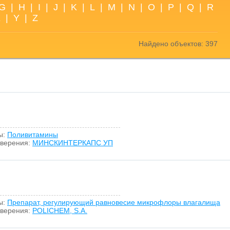
G
|
H
|
I
|
J
|
K
|
L
|
M
|
N
|
O
|
P
|
Q
|
R
X
|
Y
|
Z
Найдено объектов: 397
ы:
Поливитамины
оверения:
МИНСКИНТЕРКАПС УП
ы:
Препарат, регулирующий равновесие микрофлоры влагалища
оверения:
POLICHEM, S.A.