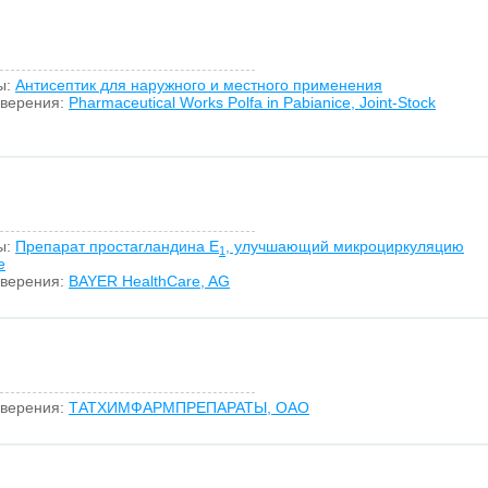
ы:
Антисептик для наружного и местного применения
оверения:
Pharmaceutical Works Polfa in Pabianice, Joint-Stock
ы:
Препарат простагландина E
, улучшающий микроциркуляцию
1
е
оверения:
BAYER HealthCare, AG
оверения:
ТАТХИМФАРМПРЕПАРАТЫ, ОАО