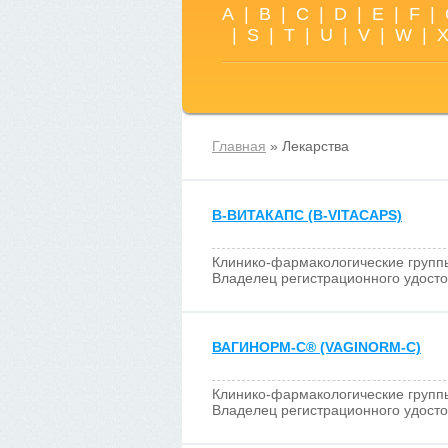
A
|
B
|
C
|
D
|
E
|
F
|
|
S
|
T
|
U
|
V
|
W
|
Главная
» Лекарства
В-ВИТАКАПС (B-VITACAPS)
Клинико-фармакологические групп
Владелец регистрационного удост
ВАГИНОРМ-С
®
(VAGINORM-C)
Клинико-фармакологические групп
Владелец регистрационного удост