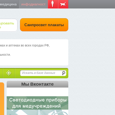
 медицина
инфодиагност
ировать
Санпросвет плакаты
е
х и аптеках во всех городах РФ,
ьности.
Мы Вконтакте