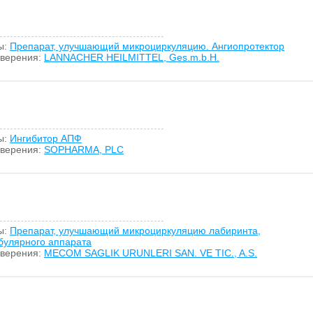
ы:
Препарат, улучшающий микроциркуляцию. Ангиопротектор
оверения:
LANNACHER HEILMITTEL, Ges.m.b.H.
ы:
Ингибитор АПФ
оверения:
SOPHARMA, PLC
ы:
Препарат, улучшающий микроциркуляцию лабиринта,
булярного аппарата
оверения:
MECOM SAGLIK URUNLERI SAN. VE TIC., A.S.