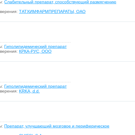
ы:
Слабительный препарат, способствующий размягчению
оверения:
ТАТХИМФАРМПРЕПАРАТЫ, ОАО
ы:
Гиполипидемический препарат
оверения:
КРКА-РУС, ООО
ы:
Гиполипидемический препарат
оверения:
KRKA, d.d.
ы:
Препарат, улучшающий мозговое и периферическое