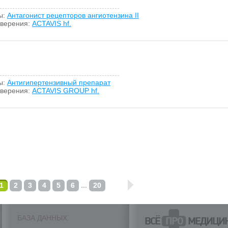
ы:
Антагонист рецепторов ангиотензина II
оверения:
ACTAVIS hf.
ы:
Антигипертензивный препарат
оверения:
ACTAVIS GROUP hf.
1
2
3
4
5
6
...
20
БАЗА ДАННЫХ
ВСЁ
ПРО
МЕДИЦИ