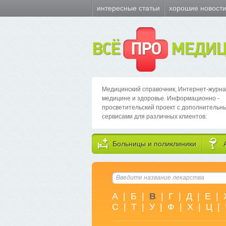
интересные статьи
хорошие новост
ВСЁ
ПРО
МЕДИЦ
Медицинский справочник, Интернет-журна
медицине и здоровье. Информационно -
просветительский проект с дополнительн
сервисами для различных клиентов:
Больницы и поликлиники
А
|
Б
|
В
|
Г
|
Д
|
Е
|
С
|
Т
|
У
|
Ф
|
Х
|
Ц
|