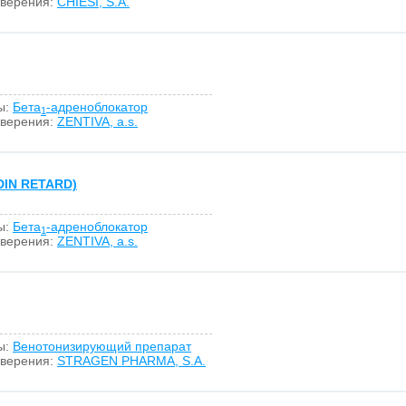
оверения:
CHIESI, S.A.
ы:
Бета
-адреноблокатор
1
оверения:
ZENTIVA, a.s.
IN RETARD)
ы:
Бета
-адреноблокатор
1
оверения:
ZENTIVA, a.s.
ы:
Венотонизирующий препарат
оверения:
STRAGEN PHARMA, S.A.