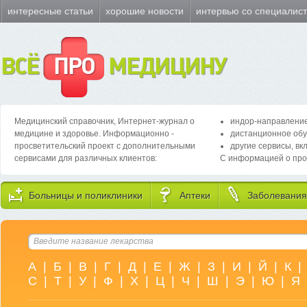
интересные статьи
хорошие новости
интервью со специалис
ВСЁ
ПРО
МЕДИЦИНУ
Медицинский справочник, Интернет-журнал о
индор-направление
медицине и здоровье. Информационно -
дистанционное обу
просветительский проект с дополнительными
другие сервисы, вк
сервисами для различных клиентов:
С информацией о про
Больницы и поликлиники
Аптеки
Заболевания
А
|
Б
|
В
|
Г
|
Д
|
Е
|
Ж
|
З
|
И
|
Й
|
К
|
С
|
Т
|
У
|
Ф
|
Х
|
Ц
|
Ч
|
Ш
|
Э
|
Ю
|
Я