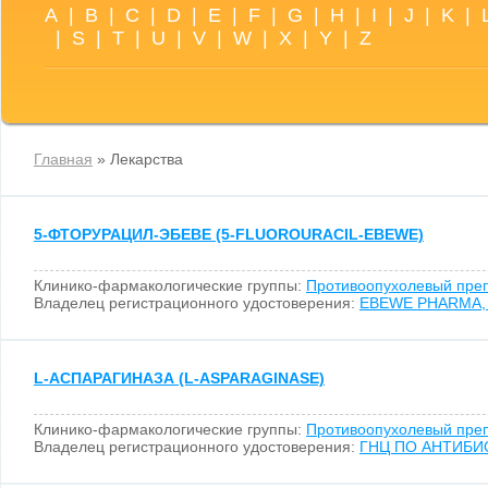
A
|
B
|
C
|
D
|
E
|
F
|
G
|
H
|
I
|
J
|
K
|
|
S
|
T
|
U
|
V
|
W
|
X
|
Y
|
Z
Главная
» Лекарства
5-ФТОРУРАЦИЛ-ЭБЕВЕ (5-FLUOROURACIL-EBEWE)
Клинико-фармакологические группы:
Противоопухолевый пре
Владелец регистрационного удостоверения:
EBEWE PHARMA, 
L-АСПАРАГИНАЗА (L-ASPARAGINASE)
Клинико-фармакологические группы:
Противоопухолевый пре
Владелец регистрационного удостоверения:
ГНЦ ПО АНТИБИ