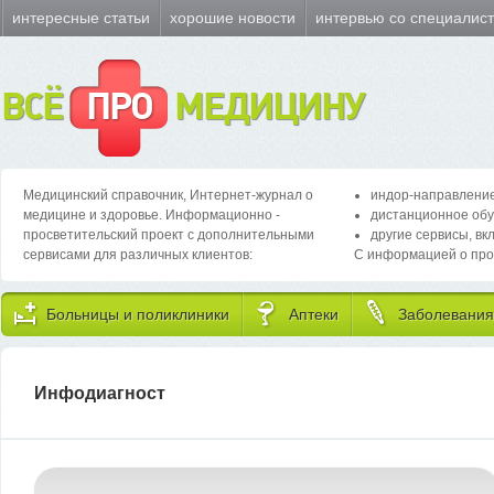
интересные статьи
хорошие новости
интервью со специалис
ВСЁ
ПРО
МЕДИЦИНУ
Медицинский справочник, Интернет-журнал о
индор-направление
медицине и здоровье. Информационно -
дистанционное обу
просветительский проект с дополнительными
другие сервисы, вк
сервисами для различных клиентов:
С информацией о про
Больницы и поликлиники
Аптеки
Заболевания
Инфодиагност