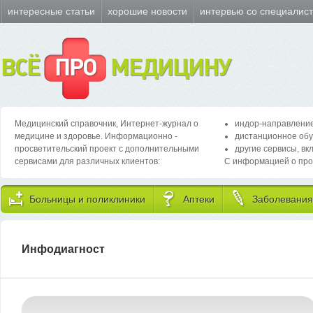
интересные статьи
хорошие новости
интервью со специалис
ВСЁ
ПРО
МЕДИЦИНУ
Медицинский справочник, Интернет-журнал о
индор-направление
медицине и здоровье. Информационно -
дистанционное обу
просветительский проект с дополнительными
другие сервисы, вк
сервисами для различных клиентов:
С информацией о про
Больницы и поликлиники
Аптеки
Заболевания
Инфодиагност