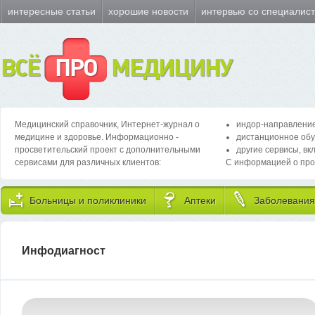
интересные статьи
хорошие новости
интервью со специалис
ВСЁ
ПРО
МЕДИЦИНУ
Медицинский справочник, Интернет-журнал о
индор-направление
медицине и здоровье. Информационно -
дистанционное обу
просветительский проект с дополнительными
другие сервисы, вк
сервисами для различных клиентов:
С информацией о про
Больницы и поликлиники
Аптеки
Заболевания
Инфодиагност