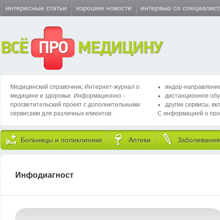
интересные статьи
хорошие новости
интервью со специалис
ВСЁ
ПРО
МЕДИЦИНУ
Медицинский справочник, Интернет-журнал о
индор-направление
медицине и здоровье. Информационно -
дистанционное обу
просветительский проект с дополнительными
другие сервисы, вк
сервисами для различных клиентов:
С информацией о про
Больницы и поликлиники
Аптеки
Заболевания
Инфодиагност