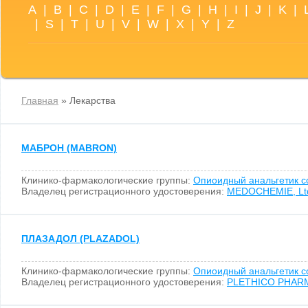
A
|
B
|
C
|
D
|
E
|
F
|
G
|
H
|
I
|
J
|
K
|
|
S
|
T
|
U
|
V
|
W
|
X
|
Y
|
Z
Главная
» Лекарства
МАБРОН (MABRON)
Клинико-фармакологические группы:
Опиоидный анальгетик 
Владелец регистрационного удостоверения:
MEDOCHEMIE, Lt
ПЛАЗАДОЛ (PLAZADOL)
Клинико-фармакологические группы:
Опиоидный анальгетик 
Владелец регистрационного удостоверения:
PLETHICO PHARM