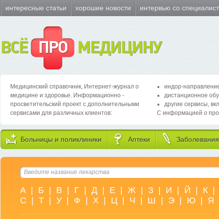
интересные статьи
хорошие новости
интервью со специалис
ВСЁ
ПРО
МЕДИЦИНУ
Медицинский справочник, Интернет-журнал о
индор-направление
медицине и здоровье. Информационно -
дистанционное обу
просветительский проект с дополнительными
другие сервисы, вк
сервисами для различных клиентов:
С информацией о про
Больницы и поликлиники
Аптеки
Заболевания
А
|
Б
|
В
|
Г
|
Д
|
Е
|
Ж
|
З
|
И
|
Й
|
К
|
С
|
Т
|
У
|
Ф
|
Х
|
Ц
|
Ч
|
Ш
|
Э
|
Ю
|
Я