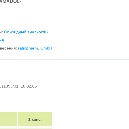
AMADOL-
ы:
Опиоидный анальгетик
ия
оверения:
ratiopharm, GmbH
№011395/01, 10.02.06
1 капс.