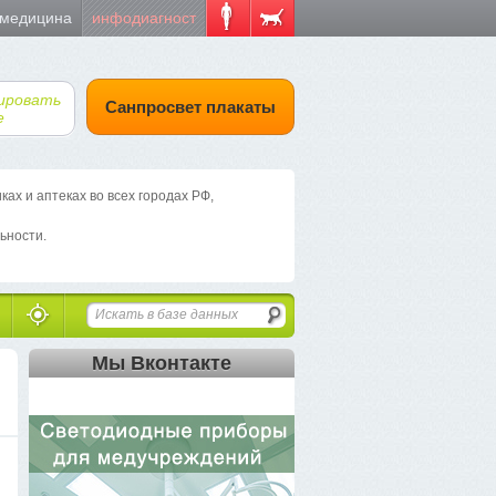
 медицина
инфодиагност
ировать
Санпросвет плакаты
е
х и аптеках во всех городах РФ,
ьности.
Мы Вконтакте