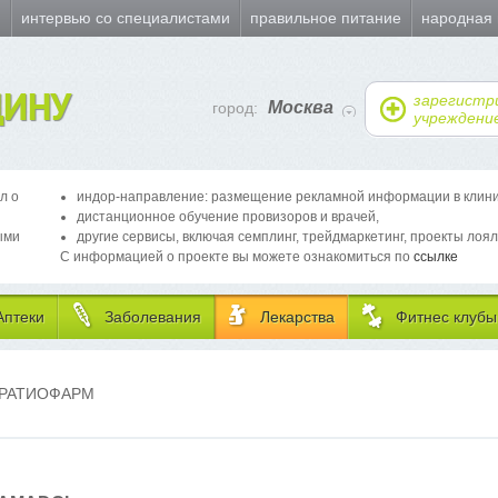
и
интервью со специалистами
правильное питание
народная
ИНУ
зарегистр
Москва
город:
учреждени
л о
индор-направление: размещение рекламной информации в клиника
дистанционное обучение провизоров и врачей,
ыми
другие сервисы, включая семплинг, трейдмаркетинг, проекты лоял
С информацией о проекте вы можете ознакомиться по
ссылке
Аптеки
Заболевания
Лекарства
Фитнес клубы
-РАТИОФАРМ