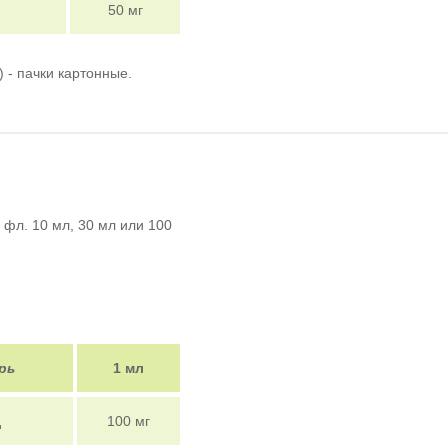
50 мг
) - пачки картонные.
 фл. 10 мл, 30 мл или 100
рь
1 мл
д
100 мг