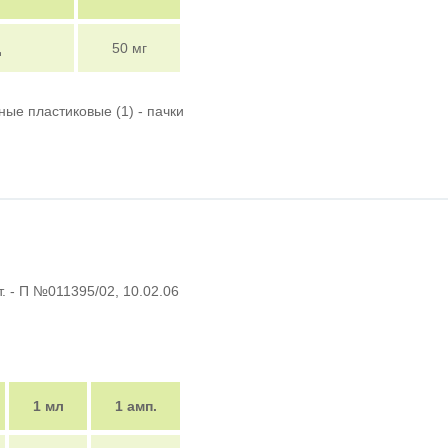
д
50 мг
рные пластиковые (1) - пачки
т. - П №011395/02, 10.02.06
1 мл
1 амп.