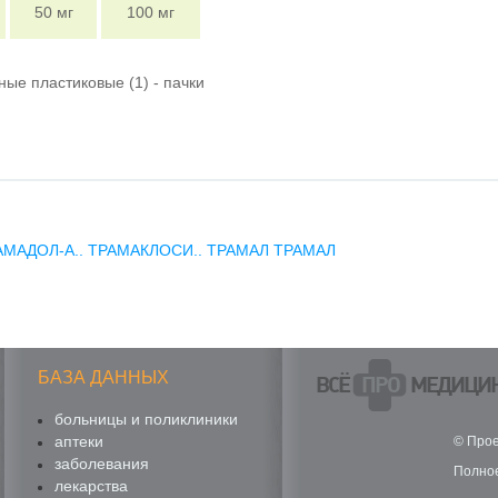
50 мг
100 мг
рные пластиковые (1) - пачки
АМАДОЛ-А..
ТРАМАКЛОСИ..
ТРАМАЛ
ТРАМАЛ
БАЗА ДАННЫХ
ВСЁ
ПРО
МЕДИЦИ
больницы и поликлиники
аптеки
© Прое
заболевания
Полное
лекарства