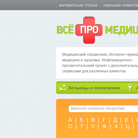
интересные статьи
хорошие новост
ВСЁ
ПРО
МЕДИЦ
Медицинский справочник, Интернет-журна
медицине и здоровье. Информационно -
просветительский проект с дополнительн
сервисами для различных клиентов:
Больницы и поликлиники
А
|
Б
|
В
|
Г
|
Д
|
Е
|
С
|
Т
|
У
|
Ф
|
Х
|
Ц
|