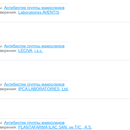
ы:
Антибиотик группы макролидов
оверения:
Laboratoires AVENTIS
ы:
Антибиотик группы макролидов
оверения:
LECIVA, j.s.c.
ы:
Антибиотик группы макролидов
оверения:
IPCA LABORATORIES, Ltd.
ы:
Антибиотик группы макролидов
оверения:
PLANTAFARMA ILAC SAN. ve TIC., A.S.