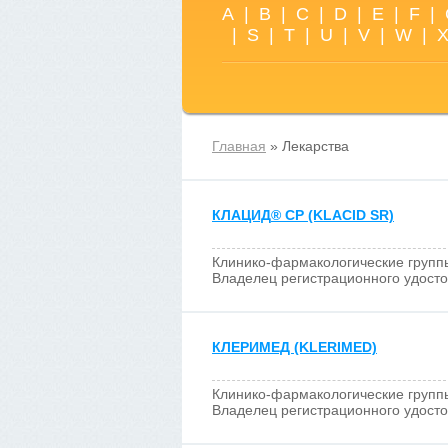
A
|
B
|
C
|
D
|
E
|
F
|
|
S
|
T
|
U
|
V
|
W
|
Главная
» Лекарства
КЛАЦИД
®
СР (KLACID SR)
Клинико-фармакологические групп
Владелец регистрационного удост
КЛЕРИМЕД (KLERIMED)
Клинико-фармакологические групп
Владелец регистрационного удост