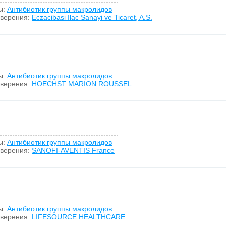
ы:
Антибиотик группы макролидов
оверения:
Eczacibasi Ilac Sanayi ve Ticaret, A.S.
ы:
Антибиотик группы макролидов
оверения:
HOECHST MARION ROUSSEL
ы:
Антибиотик группы макролидов
оверения:
SANOFI-AVENTIS France
ы:
Антибиотик группы макролидов
оверения:
LIFESOURCE HEALTHCARE