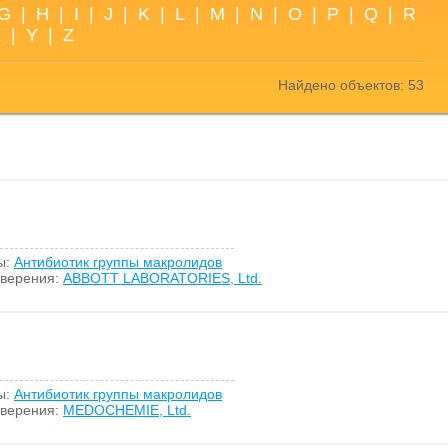
G
|
H
|
I
|
J
|
K
|
L
|
M
|
N
|
O
|
P
|
Q
|
R
X
|
Y
|
Z
Найдено объектов: 53
ы:
Антибиотик группы макролидов
оверения:
ABBOTT LABORATORIES, Ltd.
ы:
Антибиотик группы макролидов
оверения:
MEDOCHEMIE, Ltd.