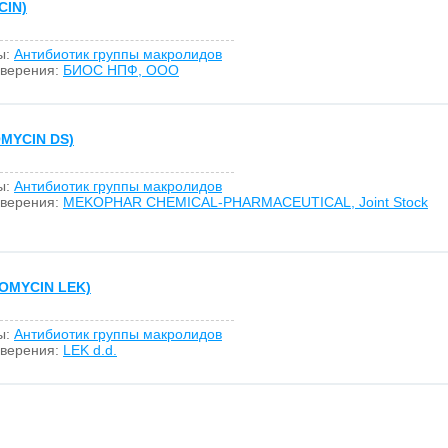
IN)
ы:
Антибиотик группы макролидов
оверения:
БИОС НПФ, ООО
MYCIN DS)
ы:
Антибиотик группы макролидов
оверения:
MEKOPHAR CHEMICAL-PHARMACEUTICAL, Joint Stock
OMYCIN LEK)
ы:
Антибиотик группы макролидов
оверения:
LEK d.d.