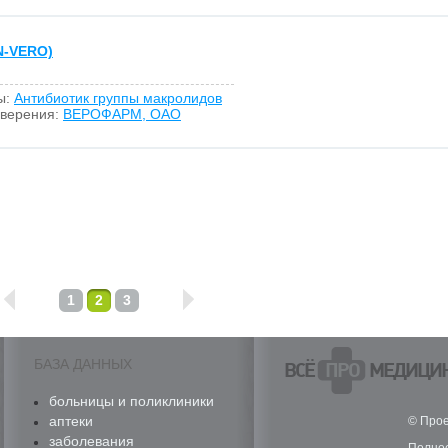
N-VERO)
ы:
Антибиотик группы макролидов
оверения:
ВЕРОФАРМ, ОАО
1
2
3
БАЗА ДАННЫХ
ВСЁ
ПРО
МЕДИЦИ
больницы и поликлиники
аптеки
© Прое
заболевания