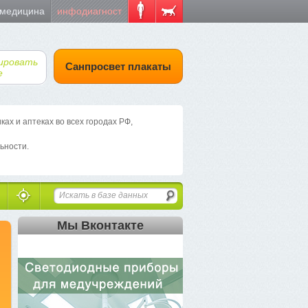
 медицина
инфодиагност
ировать
Санпросвет плакаты
е
х и аптеках во всех городах РФ,
ьности.
Мы Вконтакте