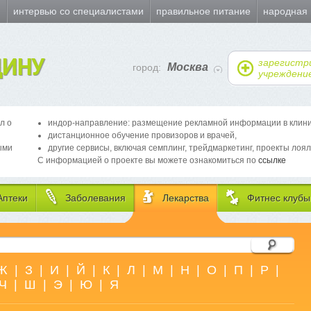
и
интервью со специалистами
правильное питание
народная
ИНУ
зарегистр
Москва
город:
учреждени
л о
индор-направление: размещение рекламной информации в клиника
дистанционное обучение провизоров и врачей,
ыми
другие сервисы, включая семплинг, трейдмаркетинг, проекты лоял
С информацией о проекте вы можете ознакомиться по
ссылке
Аптеки
Заболевания
Лекарства
Фитнес клубы
Ж
|
З
|
И
|
Й
|
К
|
Л
|
М
|
Н
|
О
|
П
|
Р
|
Ч
|
Ш
|
Э
|
Ю
|
Я