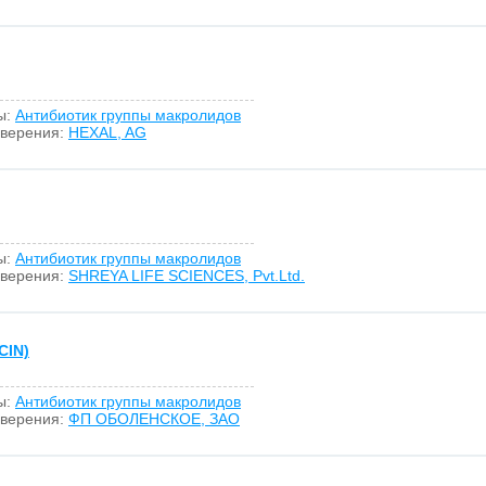
ы:
Антибиотик группы макролидов
оверения:
HEXAL, AG
ы:
Антибиотик группы макролидов
оверения:
SHREYA LIFE SCIENCES, Pvt.Ltd.
IN)
ы:
Антибиотик группы макролидов
оверения:
ФП ОБОЛЕНСКОЕ, ЗАО