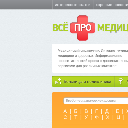
интересные статьи
хорошие новост
ВСЁ
ПРО
МЕДИЦ
Медицинский справочник, Интернет-журна
медицине и здоровье. Информационно -
просветительский проект с дополнительн
сервисами для различных клиентов:
Больницы и поликлиники
А
|
Б
|
В
|
Г
|
Д
|
Е
|
С
|
Т
|
У
|
Ф
|
Х
|
Ц
|