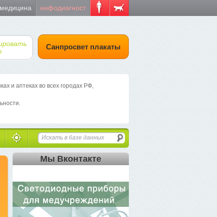
 медицина
инфодиагност
ировать
Санпросвет плакаты
е
х и аптеках во всех городах РФ,
ьности.
Мы Вконтакте