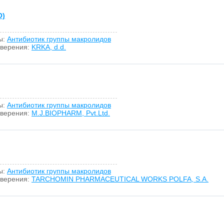
O)
ы:
Антибиотик группы макролидов
оверения:
KRKA, d.d.
ы:
Антибиотик группы макролидов
оверения:
M.J.BIOPHARM, Pvt.Ltd.
ы:
Антибиотик группы макролидов
оверения:
TARCHOMIN PHARMACEUTICAL WORKS POLFA, S.A.