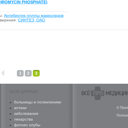
HROMYCIN PHOSPHATE)
ы:
Антибиотик группы макролидов
оверения:
СИНТЕЗ, ОАО
1
2
3
БАЗА ДАННЫХ
ВСЁ
ПРО
МЕДИЦИ
больницы и поликлиники
аптеки
© Прое
заболевания
Полное
лекарства
фитнес клубы