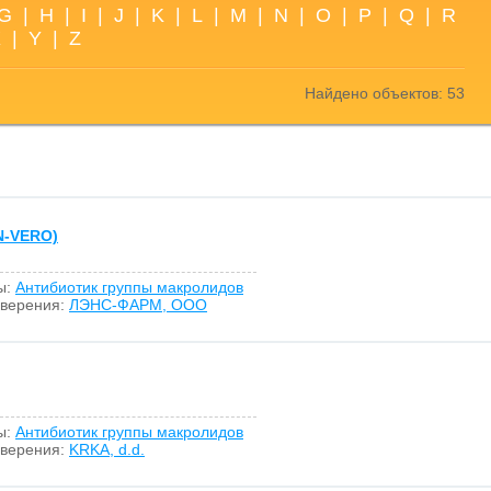
G
|
H
|
I
|
J
|
K
|
L
|
M
|
N
|
O
|
P
|
Q
|
R
X
|
Y
|
Z
Найдено объектов: 53
N-VERO)
ы:
Антибиотик группы макролидов
оверения:
ЛЭНС-ФАРМ, ООО
ы:
Антибиотик группы макролидов
оверения:
KRKA, d.d.