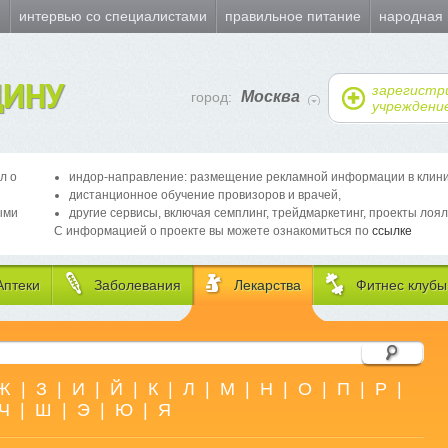
и
интервью со специалистами
правильное питание
народная
ИНУ
зарегистр
Москва
город:
учреждени
л о
индор-направление: размещение рекламной информации в клиника
дистанционное обучение провизоров и врачей,
ыми
другие сервисы, включая семплинг, трейдмаркетинг, проекты лоял
С информацией о проекте вы можете ознакомиться по
ссылке
Аптеки
Заболевания
Лекарства
Фитнес клубы
Ж
|
З
|
И
|
Й
|
К
|
Л
|
М
|
Н
|
О
|
П
|
Р
|
Ч
|
Ш
|
Э
|
Ю
|
Я