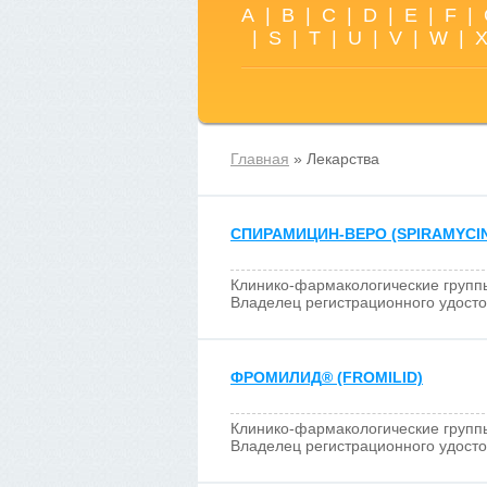
A
|
B
|
C
|
D
|
E
|
F
|
|
S
|
T
|
U
|
V
|
W
|
Главная
» Лекарства
СПИРАМИЦИН-ВЕРО (SPIRAMYCI
Клинико-фармакологические групп
Владелец регистрационного удост
ФРОМИЛИД
®
(FROMILID)
Клинико-фармакологические групп
Владелец регистрационного удост