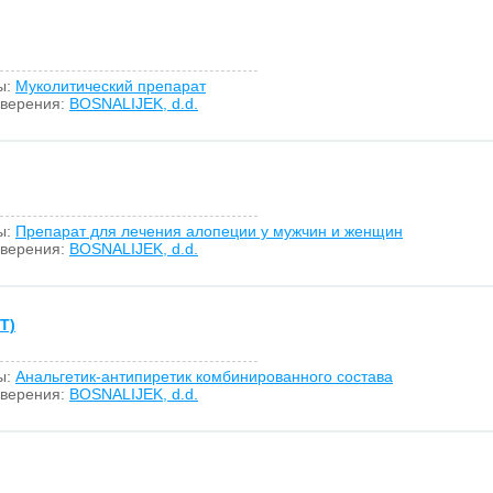
ы:
Муколитический препарат
оверения:
BOSNALIJEK, d.d.
ы:
Препарат для лечения алопеции у мужчин и женщин
оверения:
BOSNALIJEK, d.d.
T)
ы:
Анальгетик-антипиретик комбинированного состава
оверения:
BOSNALIJEK, d.d.