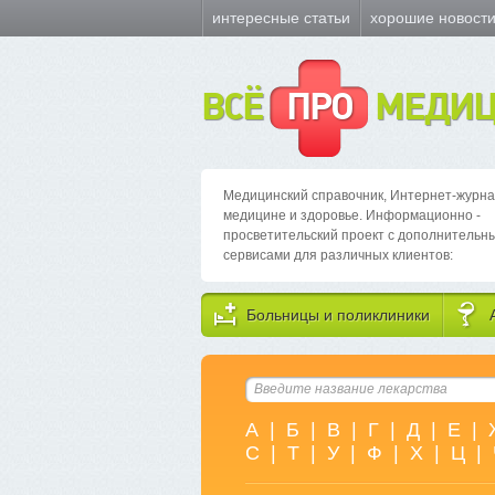
интересные статьи
хорошие новост
ВСЁ
ПРО
МЕДИЦ
Медицинский справочник, Интернет-журна
медицине и здоровье. Информационно -
просветительский проект с дополнительн
сервисами для различных клиентов:
Больницы и поликлиники
А
|
Б
|
В
|
Г
|
Д
|
Е
|
С
|
Т
|
У
|
Ф
|
Х
|
Ц
|