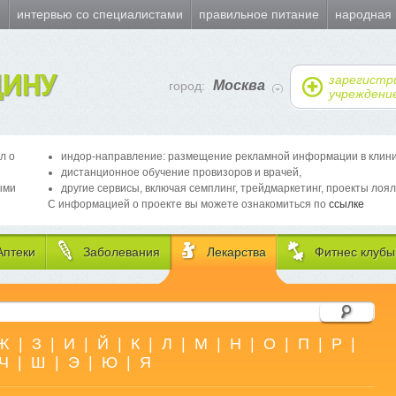
и
интервью со специалистами
правильное питание
народная
ИНУ
зарегистр
Москва
город:
учреждени
л о
индор-направление: размещение рекламной информации в клиника
дистанционное обучение провизоров и врачей,
ыми
другие сервисы, включая семплинг, трейдмаркетинг, проекты лоял
С информацией о проекте вы можете ознакомиться по
ссылке
Аптеки
Заболевания
Лекарства
Фитнес клубы
Ж
|
З
|
И
|
Й
|
К
|
Л
|
М
|
Н
|
О
|
П
|
Р
|
Ч
|
Ш
|
Э
|
Ю
|
Я