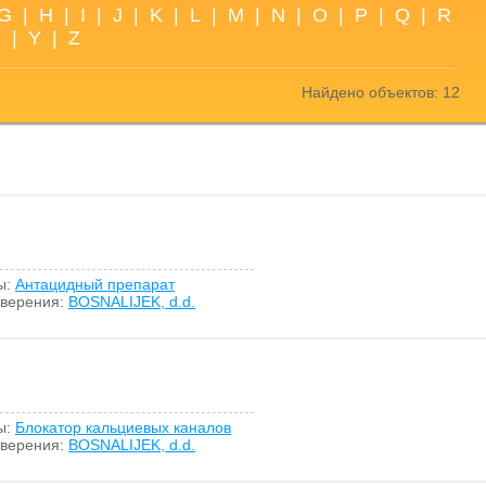
G
|
H
|
I
|
J
|
K
|
L
|
M
|
N
|
O
|
P
|
Q
|
R
X
|
Y
|
Z
Найдено объектов: 12
ы:
Антацидный препарат
оверения:
BOSNALIJEK, d.d.
ы:
Блокатор кальциевых каналов
оверения:
BOSNALIJEK, d.d.