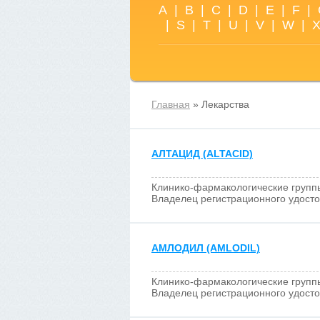
A
|
B
|
C
|
D
|
E
|
F
|
|
S
|
T
|
U
|
V
|
W
|
Главная
» Лекарства
АЛТАЦИД (ALTACID)
Клинико-фармакологические групп
Владелец регистрационного удост
АМЛОДИЛ (AMLODIL)
Клинико-фармакологические групп
Владелец регистрационного удост