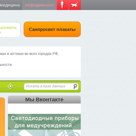
 медицина
инфодиагност
ировать
Санпросвет плакаты
е
х и аптеках во всех городах РФ,
ьности.
Мы Вконтакте