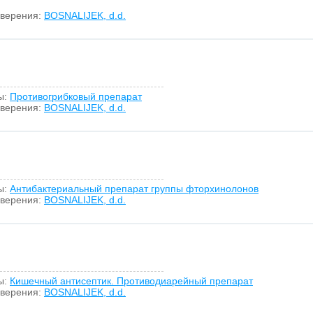
оверения:
BOSNALIJEK, d.d.
ы:
Противогрибковый препарат
оверения:
BOSNALIJEK, d.d.
ы:
Антибактериальный препарат группы фторхинолонов
оверения:
BOSNALIJEK, d.d.
ы:
Кишечный антисептик. Противодиарейный препарат
оверения:
BOSNALIJEK, d.d.