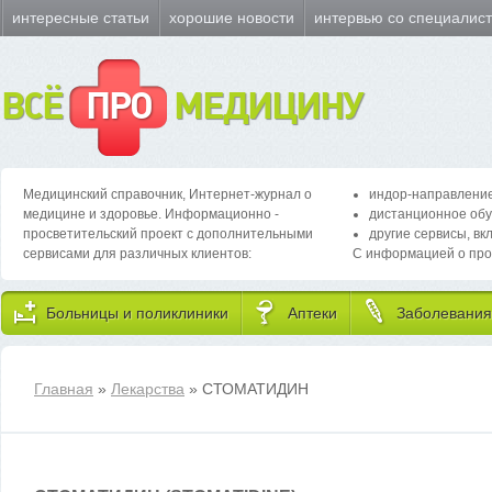
интересные статьи
хорошие новости
интервью со специалис
ВСЁ
ПРО
МЕДИЦИНУ
Медицинский справочник, Интернет-журнал о
индор-направление
медицине и здоровье. Информационно -
дистанционное обу
просветительский проект с дополнительными
другие сервисы, вк
сервисами для различных клиентов:
С информацией о про
Больницы и поликлиники
Аптеки
Заболевания
Главная
»
Лекарства
» СТОМАТИДИН