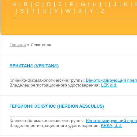
A
|
B
|
C
|
D
|
E
|
F
|
G
|
H
|
I
|
J
|
K
|
|
S
|
T
|
U
|
V
|
W
|
X
|
Y
|
Z
Главная
» Лекарства
ВЕНИТАН
®
(VENITAN
®
)
Клинико-фармакологические группы:
Венотонизирующий преп
Владелец регистрационного удостоверения:
LEK d.d.
ГЕРБИОН
®
ЭСКУЛЮС (HERBION AESCULUS)
Клинико-фармакологические группы:
Венотонизирующий преп
Владелец регистрационного удостоверения:
KRKA, d.d.