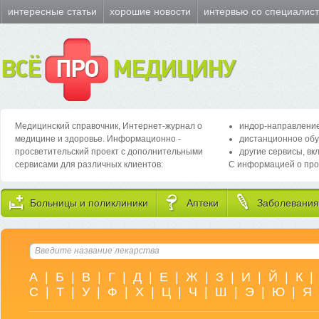
интересные статьи
хорошие новости
интервью со специалис
ВСЁ
ПРО
МЕДИЦИНУ
Медицинский справочник, Интернет-журнал о
индор-направление
медицине и здоровье. Информационно -
дистанционное обу
просветительский проект с дополнительными
другие сервисы, вк
сервисами для различных клиентов:
С информацией о про
Больницы и поликлиники
Аптеки
Заболевания
А
|
Б
|
В
|
Г
|
Д
|
Е
|
Ж
|
З
|
И
|
Й
|
К
|
С
|
Т
|
У
|
Ф
|
Х
|
Ц
|
Ч
|
Ш
|
Э
|
Ю
|
Я