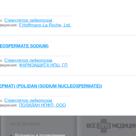
ы:
Стимулятор лейкопоэза
оверения:
F.Hoffmann-La Roche, Ltd.
EOSPERMATE SODIUM)
ы:
Стимулятор лейкопоэза
оверения:
ФАРМЗАЩИТА НПЦ, ГП
РМАТ) (POLIDAN (SODIUM NUCLEOSPERMATE))
ы:
Стимулятор лейкопоэза
оверения:
ПОЛИДАН НПФП, ООО
БАЗА ДАННЫХ
ВСЁ
ПРО
МЕДИЦИ
больницы и поликлиники