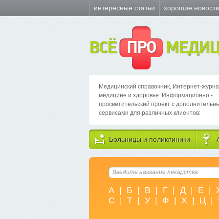
интересные статьи
хорошие новост
ВСЁ
ПРО
МЕДИЦ
Медицинский справочник, Интернет-журна
медицине и здоровье. Информационно -
просветительский проект с дополнительн
сервисами для различных клиентов:
Больницы и поликлиники
А
|
Б
|
В
|
Г
|
Д
|
Е
|
С
|
Т
|
У
|
Ф
|
Х
|
Ц
|