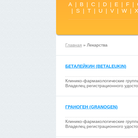
A
|
B
|
C
|
D
|
E
|
F
|
|
S
|
T
|
U
|
V
|
W
|
Главная
» Лекарства
БЕТАЛЕЙКИН (BETALEUKIN)
Клинико-фармакологические групп
Владелец регистрационного удост
ГРАНОГЕН (GRANOGEN)
Клинико-фармакологические групп
Владелец регистрационного удост