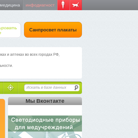
 медицина
инфодиагност
ировать
Санпросвет плакаты
е
х и аптеках во всех городах РФ,
ьности.
Мы Вконтакте