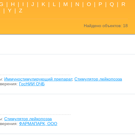
G
|
H
|
I
|
J
|
K
|
L
|
M
|
N
|
O
|
P
|
Q
|
R
X
|
Y
|
Z
Найдено объектов: 18
ы:
Иммуностимулирующий препарат
,
Стимулятор лейкопоэза
оверения:
ГосНИИ ОЧБ
ы:
Стимулятор лейкопоэза
оверения:
ФАРМАПАРК, ООО