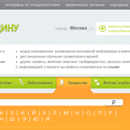
и
интервью со специалистами
правильное питание
народная
ИНУ
зарегистр
Москва
город:
учреждени
л о
индор-направление: размещение рекламной информации в клиника
дистанционное обучение провизоров и врачей,
ыми
другие сервисы, включая семплинг, трейдмаркетинг, проекты лоял
С информацией о проекте вы можете ознакомиться по
ссылке
Аптеки
Заболевания
Лекарства
Фитнес клубы
Ж
|
З
|
И
|
Й
|
К
|
Л
|
М
|
Н
|
О
|
П
|
Р
|
Ч
|
Ш
|
Э
|
Ю
|
Я