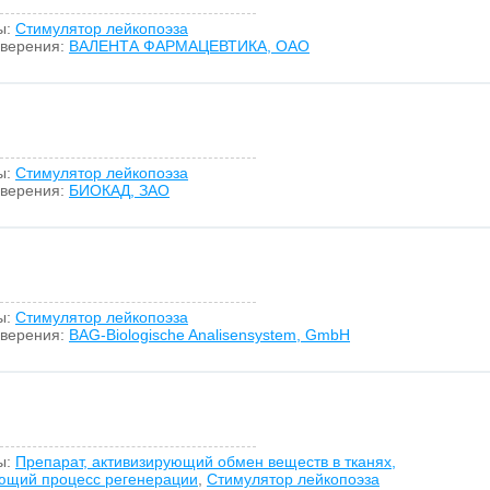
ы:
Стимулятор лейкопоэза
оверения:
ВАЛЕНТА ФАРМАЦЕВТИКА, ОАО
ы:
Стимулятор лейкопоэза
оверения:
БИОКАД, ЗАО
ы:
Стимулятор лейкопоэза
оверения:
BAG-Biologische Analisensystem, GmbH
ы:
Препарат, активизирующий обмен веществ в тканях,
ющий процесс регенерации
,
Стимулятор лейкопоэза