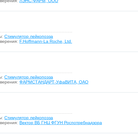
оверения:
ЛЭНС-ФАРМ, ООО
ы:
Стимулятор лейкопоэза
оверения:
F.Hoffmann-La Roche, Ltd.
ы:
Стимулятор лейкопоэза
оверения:
ФАРМСТАНДАРТ-УфаВИТА, ОАО
ы:
Стимулятор лейкопоэза
оверения:
Вектор ВБ ГНЦ ФГУН Роспотребнадзора