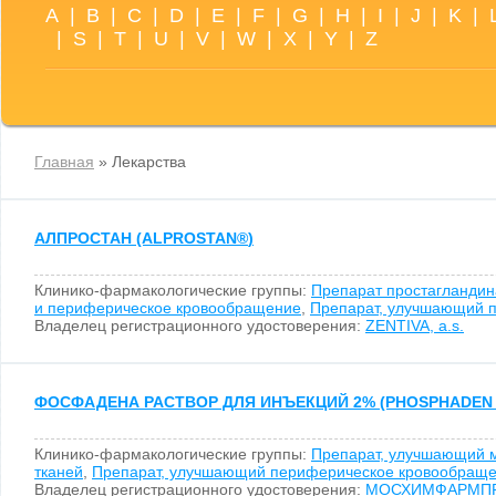
A
|
B
|
C
|
D
|
E
|
F
|
G
|
H
|
I
|
J
|
K
|
|
S
|
T
|
U
|
V
|
W
|
X
|
Y
|
Z
Главная
» Лекарства
АЛПРОСТАН (ALPROSTAN
®
)
Клинико-фармакологические группы:
Препарат простагландин
и периферическое кровообращение
,
Препарат, улучшающий 
Владелец регистрационного удостоверения:
ZENTIVA, a.s.
ФОСФАДЕНА РАСТВОР ДЛЯ ИНЪЕКЦИЙ 2% (PHOSPHADEN S
Клинико-фармакологические группы:
Препарат, улучшающий м
тканей
,
Препарат, улучшающий периферическое кровообращ
Владелец регистрационного удостоверения:
МОСХИМФАРМПРЕ