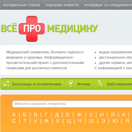
интересные статьи
хорошие новости
интервью со специалис
ВСЁ
ПРО
МЕДИЦИНУ
Медицинский справочник, Интернет-журнал о
индор-направление
медицине и здоровье. Информационно -
дистанционное обу
просветительский проект с дополнительными
другие сервисы, вк
сервисами для различных клиентов:
С информацией о про
Больницы и поликлиники
Аптеки
Заболевания
А
|
Б
|
В
|
Г
|
Д
|
Е
|
Ж
|
З
|
И
|
Й
|
К
|
С
|
Т
|
У
|
Ф
|
Х
|
Ц
|
Ч
|
Ш
|
Э
|
Ю
|
Я