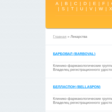
A
|
B
|
C
|
D
|
E
|
F
|
|
S
|
T
|
U
|
V
|
W
|
Главная
» Лекарства
БАРБОВАЛ (BARBOVAL)
Клинико-фармакологические групп
Владелец регистрационного удост
БЕЛЛАСПОН (BELLASPON)
Клинико-фармакологические групп
Владелец регистрационного удост