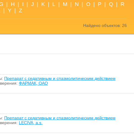
G
|
H
|
I
|
J
|
K
|
L
|
M
|
N
|
O
|
P
|
Q
|
R
X
|
Y
|
Z
Найдено объектов: 26
ы:
Препарат с седативным и спазмолитическим действием
оверения:
ФАРМАК, ОАО
ы:
Препарат с седативным и спазмолитическим действием
оверения:
LECIVA, a.s.