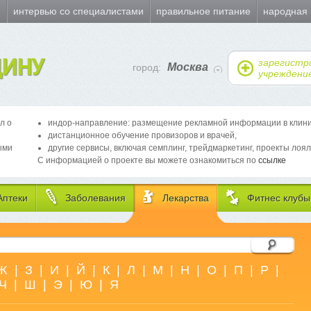
и
интервью со специалистами
правильное питание
народная
ИНУ
зарегистр
Москва
город:
учреждени
л о
индор-направление: размещение рекламной информации в клиника
дистанционное обучение провизоров и врачей,
ыми
другие сервисы, включая семплинг, трейдмаркетинг, проекты лоял
С информацией о проекте вы можете ознакомиться по
ссылке
Аптеки
Заболевания
Лекарства
Фитнес клубы
Ж
|
З
|
И
|
Й
|
К
|
Л
|
М
|
Н
|
О
|
П
|
Р
|
Ч
|
Ш
|
Э
|
Ю
|
Я