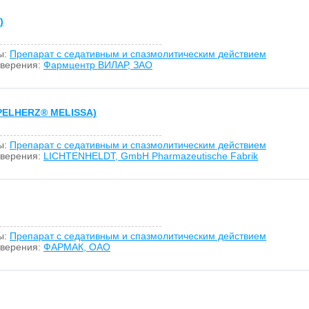
)
ы:
Препарат с седативным и спазмолитическим действием
оверения:
Фармцентр ВИЛАР, ЗАО
PELHERZ
®
MELISSA)
ы:
Препарат с седативным и спазмолитическим действием
оверения:
LICHTENHELDT, GmbH Pharmazeutische Fabrik
ы:
Препарат с седативным и спазмолитическим действием
оверения:
ФАРМАК, ОАО