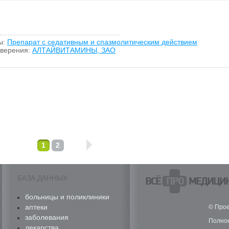
ы:
Препарат с седативным и спазмолитическим действием
оверения:
АЛТАЙВИТАМИНЫ, ЗАО
1
2
БАЗА ДАННЫХ
ВСЁ
ПРО
МЕДИЦИ
больницы и поликлиники
аптеки
© Прое
заболевания
Полное
лекарства