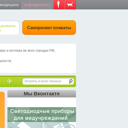
 медицина
инфодиагност
ировать
Санпросвет плакаты
е
х и аптеках во всех городах РФ,
ьности.
Мы Вконтакте