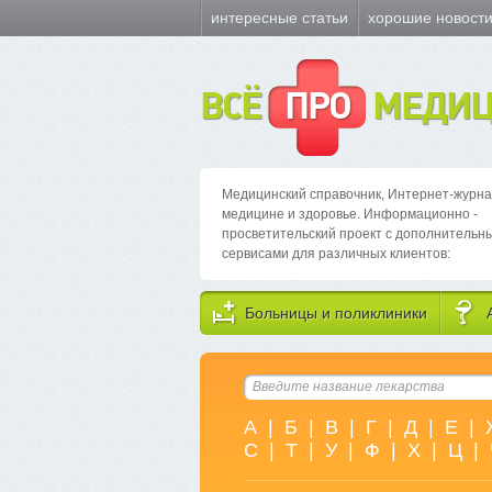
интересные статьи
хорошие новост
ВСЁ
ПРО
МЕДИЦ
Медицинский справочник, Интернет-журна
медицине и здоровье. Информационно -
просветительский проект с дополнительн
сервисами для различных клиентов:
Больницы и поликлиники
А
|
Б
|
В
|
Г
|
Д
|
Е
|
С
|
Т
|
У
|
Ф
|
Х
|
Ц
|