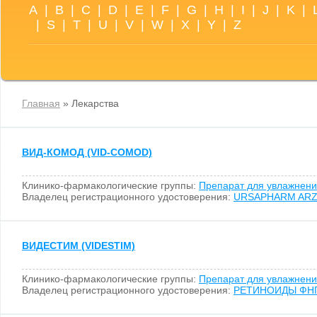
A
|
B
|
C
|
D
|
E
|
F
|
G
|
H
|
I
|
J
|
K
|
|
S
|
T
|
U
|
V
|
W
|
X
|
Y
|
Z
Главная
» Лекарства
ВИД-КОМОД (VID-COMOD)
Клинико-фармакологические группы:
Препарат для увлажнени
Владелец регистрационного удостоверения:
URSAPHARM ARZN
ВИДЕСТИМ (VIDESTIM)
Клинико-фармакологические группы:
Препарат для увлажнени
Владелец регистрационного удостоверения:
РЕТИНОИДЫ ФНП