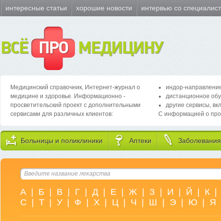
интересные статьи
хорошие новости
интервью со специалис
ВСЁ
ПРО
МЕДИЦИНУ
Медицинский справочник, Интернет-журнал о
индор-направление
медицине и здоровье. Информационно -
дистанционное обу
просветительский проект с дополнительными
другие сервисы, вк
сервисами для различных клиентов:
С информацией о про
Больницы и поликлиники
Аптеки
Заболевания
А
|
Б
|
В
|
Г
|
Д
|
Е
|
Ж
|
З
|
И
|
Й
|
К
|
С
|
Т
|
У
|
Ф
|
Х
|
Ц
|
Ч
|
Ш
|
Э
|
Ю
|
Я