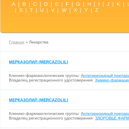
A
|
B
|
C
|
D
|
E
|
F
|
G
|
H
|
I
|
J
|
K
|
|
S
|
T
|
U
|
V
|
W
|
X
|
Y
|
Z
Главная
» Лекарства
МЕРКАЗОЛИЛ (MERCAZOLIL)
Клинико-фармакологические группы:
Антитиреоидный препар
Владелец регистрационного удостоверения:
Химико-фармаце
МЕРКАЗОЛИЛ (MERCAZOLIL)
Клинико-фармакологические группы:
Антитиреоидный препар
Владелец регистрационного удостоверения:
ЗДОРОВЬЕ ФАР