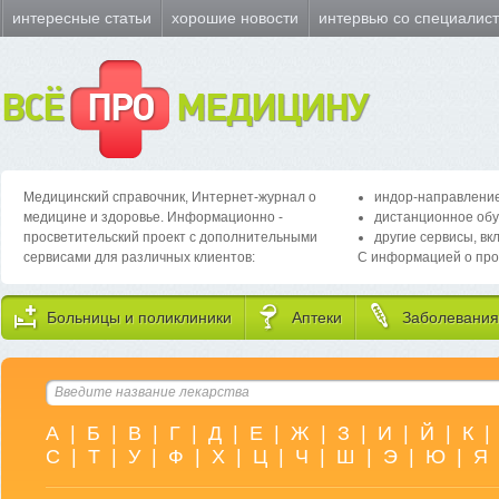
интересные статьи
хорошие новости
интервью со специалис
ВСЁ
ПРО
МЕДИЦИНУ
Медицинский справочник, Интернет-журнал о
индор-направление
медицине и здоровье. Информационно -
дистанционное обу
просветительский проект с дополнительными
другие сервисы, вк
сервисами для различных клиентов:
С информацией о про
Больницы и поликлиники
Аптеки
Заболевания
А
|
Б
|
В
|
Г
|
Д
|
Е
|
Ж
|
З
|
И
|
Й
|
К
|
С
|
Т
|
У
|
Ф
|
Х
|
Ц
|
Ч
|
Ш
|
Э
|
Ю
|
Я