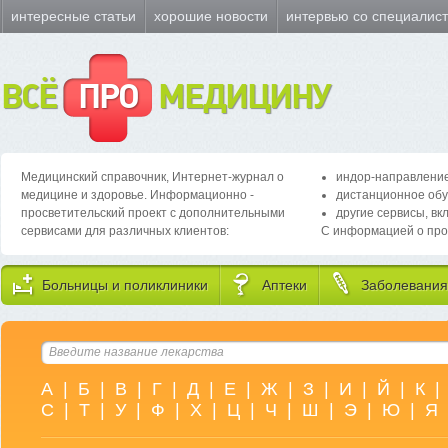
интересные статьи
хорошие новости
интервью со специалис
ВСЁ
ПРО
МЕДИЦИНУ
Медицинский справочник, Интернет-журнал о
индор-направление
медицине и здоровье. Информационно -
дистанционное обу
просветительский проект с дополнительными
другие сервисы, вк
сервисами для различных клиентов:
С информацией о про
Больницы и поликлиники
Аптеки
Заболевания
А
|
Б
|
В
|
Г
|
Д
|
Е
|
Ж
|
З
|
И
|
Й
|
К
|
С
|
Т
|
У
|
Ф
|
Х
|
Ц
|
Ч
|
Ш
|
Э
|
Ю
|
Я