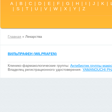
A
|
B
|
C
|
D
|
E
|
F
|
G
|
H
|
I
|
J
|
K
|
|
S
|
T
|
U
|
V
|
W
|
X
|
Y
|
Z
Главная
» Лекарства
ВИЛЬПРАФЕН (WILPRAFEN)
Клинико-фармакологические группы:
Антибиотик группы макр
Владелец регистрационного удостоверения:
YAMANOUCHI PHA