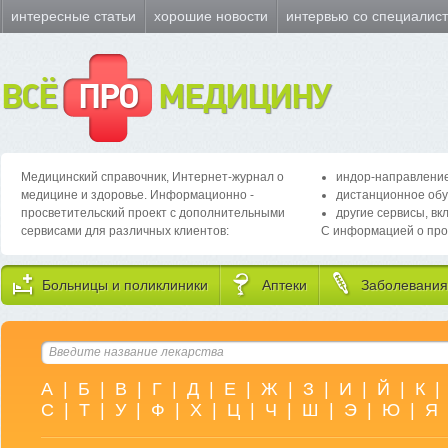
интересные статьи
хорошие новости
интервью со специалис
ВСЁ
ПРО
МЕДИЦИНУ
Медицинский справочник, Интернет-журнал о
индор-направление
медицине и здоровье. Информационно -
дистанционное обу
просветительский проект с дополнительными
другие сервисы, вк
сервисами для различных клиентов:
С информацией о про
Больницы и поликлиники
Аптеки
Заболевания
А
|
Б
|
В
|
Г
|
Д
|
Е
|
Ж
|
З
|
И
|
Й
|
К
|
С
|
Т
|
У
|
Ф
|
Х
|
Ц
|
Ч
|
Ш
|
Э
|
Ю
|
Я