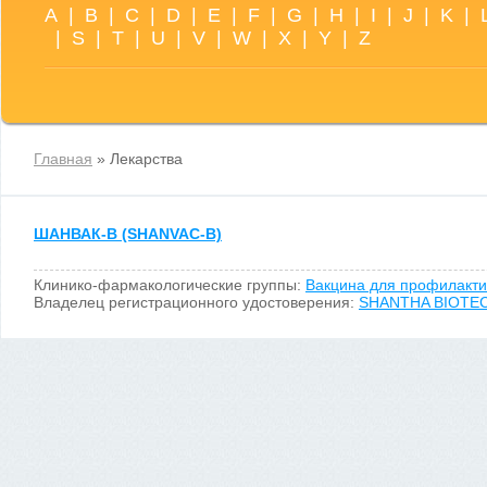
A
|
B
|
C
|
D
|
E
|
F
|
G
|
H
|
I
|
J
|
K
|
|
S
|
T
|
U
|
V
|
W
|
X
|
Y
|
Z
Главная
» Лекарства
ШАНВАК-В (SHANVAC-B)
Клинико-фармакологические группы:
Вакцина для профилакти
Владелец регистрационного удостоверения:
SHANTHA BIOTECH