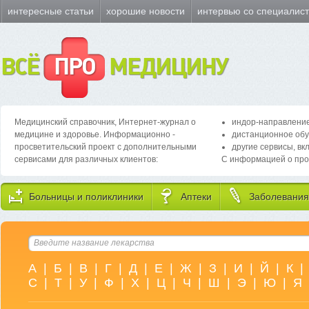
интересные статьи
хорошие новости
интервью со специалис
ВСЁ
ПРО
МЕДИЦИНУ
Медицинский справочник, Интернет-журнал о
индор-направление
медицине и здоровье. Информационно -
дистанционное обу
просветительский проект с дополнительными
другие сервисы, вк
сервисами для различных клиентов:
С информацией о про
Больницы и поликлиники
Аптеки
Заболевания
А
|
Б
|
В
|
Г
|
Д
|
Е
|
Ж
|
З
|
И
|
Й
|
К
|
С
|
Т
|
У
|
Ф
|
Х
|
Ц
|
Ч
|
Ш
|
Э
|
Ю
|
Я