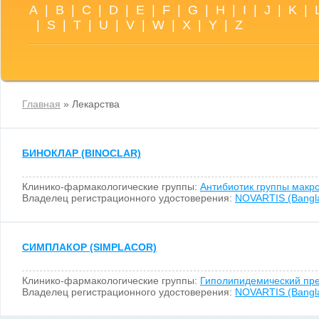
A
|
B
|
C
|
D
|
E
|
F
|
G
|
H
|
I
|
J
|
K
|
|
S
|
T
|
U
|
V
|
W
|
X
|
Y
|
Z
Главная
» Лекарства
БИНОКЛАР (BINOCLAR)
Клинико-фармакологические группы:
Антибиотик группы макр
Владелец регистрационного удостоверения:
NOVARTIS (Bangla
СИМПЛАКОР (SIMPLACOR)
Клинико-фармакологические группы:
Гиполипидемический пр
Владелец регистрационного удостоверения:
NOVARTIS (Bangla