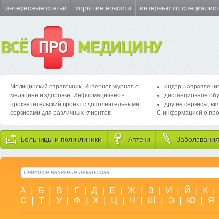
интересные статьи
хорошие новости
интервью со специалис
ВСЁ
ПРО
МЕДИЦИНУ
Медицинский справочник, Интернет-журнал о
индор-направление
медицине и здоровье. Информационно -
дистанционное обу
просветительский проект с дополнительными
другие сервисы, вк
сервисами для различных клиентов:
С информацией о про
Больницы и поликлиники
Аптеки
Заболевания
А
|
Б
|
В
|
Г
|
Д
|
Е
|
Ж
|
З
|
И
|
Й
|
К
|
С
|
Т
|
У
|
Ф
|
Х
|
Ц
|
Ч
|
Ш
|
Э
|
Ю
|
Я