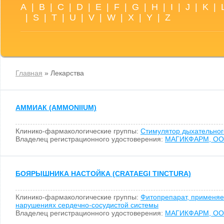
A
|
B
|
C
|
D
|
E
|
F
|
G
|
H
|
I
|
J
|
K
|
|
S
|
T
|
U
|
V
|
W
|
X
|
Y
|
Z
Главная
» Лекарства
АММИАК (AMMONIIUM)
Клинико-фармакологические группы:
Стимулятор дыхательног
Владелец регистрационного удостоверения:
МАГИКФАРМ, О
БОЯРЫШНИКА НАСТОЙКА (CRATAEGI TINCTURA)
Клинико-фармакологические группы:
Фитопрепарат, применя
нарушениях сердечно-сосудистой системы
Владелец регистрационного удостоверения:
МАГИКФАРМ, О