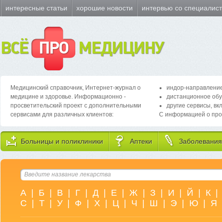
интересные статьи
хорошие новости
интервью со специалис
ВСЁ
ПРО
МЕДИЦИНУ
Медицинский справочник, Интернет-журнал о
индор-направление
медицине и здоровье. Информационно -
дистанционное обу
просветительский проект с дополнительными
другие сервисы, вк
сервисами для различных клиентов:
С информацией о про
Больницы и поликлиники
Аптеки
Заболевания
А
|
Б
|
В
|
Г
|
Д
|
Е
|
Ж
|
З
|
И
|
Й
|
К
|
С
|
Т
|
У
|
Ф
|
Х
|
Ц
|
Ч
|
Ш
|
Э
|
Ю
|
Я