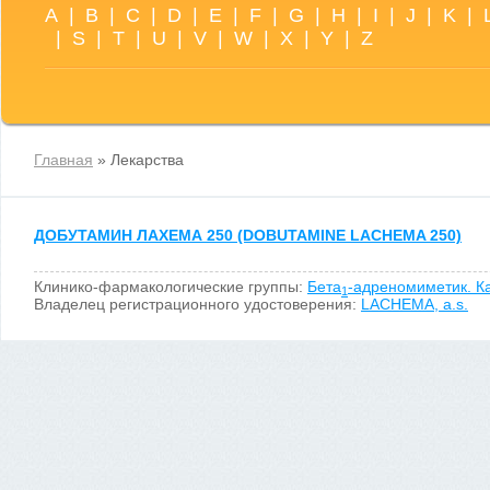
A
|
B
|
C
|
D
|
E
|
F
|
G
|
H
|
I
|
J
|
K
|
|
S
|
T
|
U
|
V
|
W
|
X
|
Y
|
Z
Главная
» Лекарства
ДОБУТАМИН ЛАХЕМА 250 (DOBUTAMINE LACHEMA 250)
Клинико-фармакологические группы:
Бета
-адреномиметик. К
1
Владелец регистрационного удостоверения:
LACHEMA, a.s.