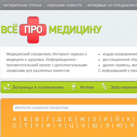
интересные статьи
хорошие новости
интервью со специалис
ВСЁ
ПРО
МЕДИЦИНУ
Медицинский справочник, Интернет-журнал о
индор-направление
медицине и здоровье. Информационно -
дистанционное обу
просветительский проект с дополнительными
другие сервисы, вк
сервисами для различных клиентов:
С информацией о про
Больницы и поликлиники
Аптеки
Заболевания
А
|
Б
|
В
|
Г
|
Д
|
Е
|
Ж
|
З
|
И
|
Й
|
К
|
С
|
Т
|
У
|
Ф
|
Х
|
Ц
|
Ч
|
Ш
|
Э
|
Ю
|
Я