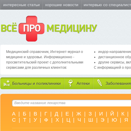
интересные статьи
хорошие новости
интервью со специалис
ВСЁ
ПРО
МЕДИЦИНУ
Медицинский справочник, Интернет-журнал о
индор-направление
медицине и здоровье. Информационно -
дистанционное обу
просветительский проект с дополнительными
другие сервисы, вк
сервисами для различных клиентов:
С информацией о про
Больницы и поликлиники
Аптеки
Заболевания
А
|
Б
|
В
|
Г
|
Д
|
Е
|
Ж
|
З
|
И
|
Й
|
К
|
С
|
Т
|
У
|
Ф
|
Х
|
Ц
|
Ч
|
Ш
|
Э
|
Ю
|
Я