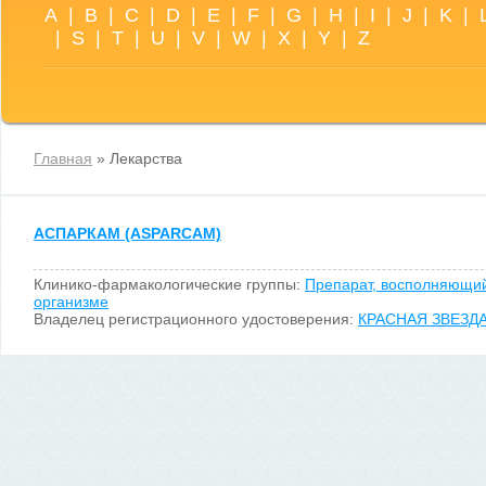
A
|
B
|
C
|
D
|
E
|
F
|
G
|
H
|
I
|
J
|
K
|
|
S
|
T
|
U
|
V
|
W
|
X
|
Y
|
Z
Главная
» Лекарства
АСПАРКАМ (ASPARCAM)
Клинико-фармакологические группы:
Препарат, восполняющий
организме
Владелец регистрационного удостоверения:
КРАСНАЯ ЗВЕЗДА