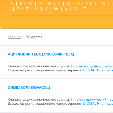
A
|
B
|
C
|
D
|
E
|
F
|
G
|
H
|
I
|
J
|
K
|
|
S
|
T
|
U
|
V
|
W
|
X
|
Y
|
Z
Главная
» Лекарства
АЦИКЛОВИР-ТЕВА (ACICLOVIR-TEVA)
Клинико-фармакологические группы:
Противовирусный препа
Владелец регистрационного удостоверения:
BIOGAL Pharmaceut
СИМВАКОЛ (SIMVACOL)
Клинико-фармакологические группы:
Гиполипидемический пр
Владелец регистрационного удостоверения:
BIOGAL Pharmaceut