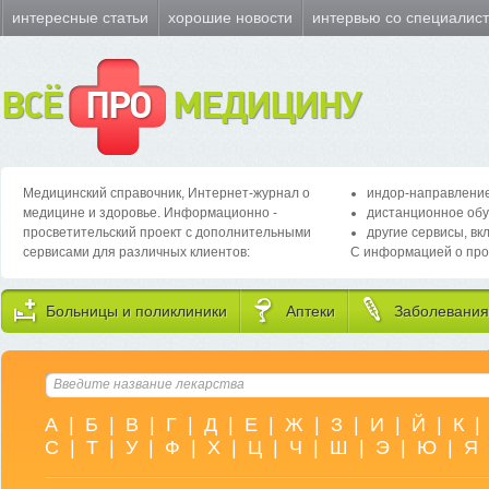
интересные статьи
хорошие новости
интервью со специалис
ВСЁ
ПРО
МЕДИЦИНУ
Медицинский справочник, Интернет-журнал о
индор-направление
медицине и здоровье. Информационно -
дистанционное обу
просветительский проект с дополнительными
другие сервисы, вк
сервисами для различных клиентов:
С информацией о про
Больницы и поликлиники
Аптеки
Заболевания
А
|
Б
|
В
|
Г
|
Д
|
Е
|
Ж
|
З
|
И
|
Й
|
К
|
С
|
Т
|
У
|
Ф
|
Х
|
Ц
|
Ч
|
Ш
|
Э
|
Ю
|
Я