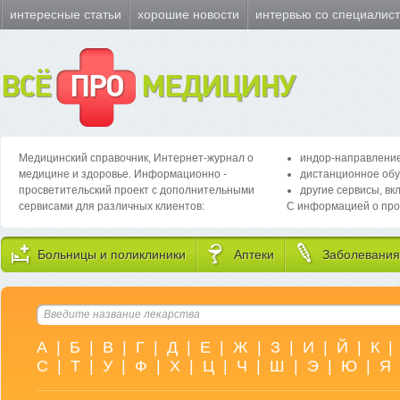
интересные статьи
хорошие новости
интервью со специалис
ВСЁ
ПРО
МЕДИЦИНУ
Медицинский справочник, Интернет-журнал о
индор-направление
медицине и здоровье. Информационно -
дистанционное обу
просветительский проект с дополнительными
другие сервисы, вк
сервисами для различных клиентов:
С информацией о про
Больницы и поликлиники
Аптеки
Заболевания
А
|
Б
|
В
|
Г
|
Д
|
Е
|
Ж
|
З
|
И
|
Й
|
К
|
С
|
Т
|
У
|
Ф
|
Х
|
Ц
|
Ч
|
Ш
|
Э
|
Ю
|
Я