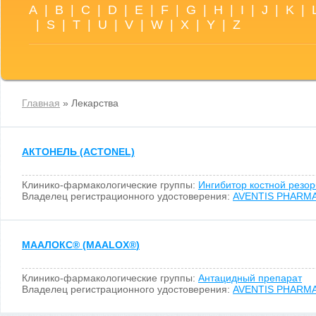
A
|
B
|
C
|
D
|
E
|
F
|
G
|
H
|
I
|
J
|
K
|
|
S
|
T
|
U
|
V
|
W
|
X
|
Y
|
Z
Главная
» Лекарства
АКТОНЕЛЬ (ACTONEL)
Клинико-фармакологические группы:
Ингибитор костной резо
Владелец регистрационного удостоверения:
AVENTIS PHARMA,
МААЛОКС
®
(MAALOX
®
)
Клинико-фармакологические группы:
Антацидный препарат
Владелец регистрационного удостоверения:
AVENTIS PHARMA,