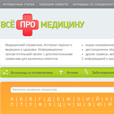
интересные статьи
хорошие новости
интервью со специалис
ВСЁ
ПРО
МЕДИЦИНУ
Медицинский справочник, Интернет-журнал о
индор-направление
медицине и здоровье. Информационно -
дистанционное обу
просветительский проект с дополнительными
другие сервисы, вк
сервисами для различных клиентов:
С информацией о про
Больницы и поликлиники
Аптеки
Заболевания
А
|
Б
|
В
|
Г
|
Д
|
Е
|
Ж
|
З
|
И
|
Й
|
К
|
С
|
Т
|
У
|
Ф
|
Х
|
Ц
|
Ч
|
Ш
|
Э
|
Ю
|
Я