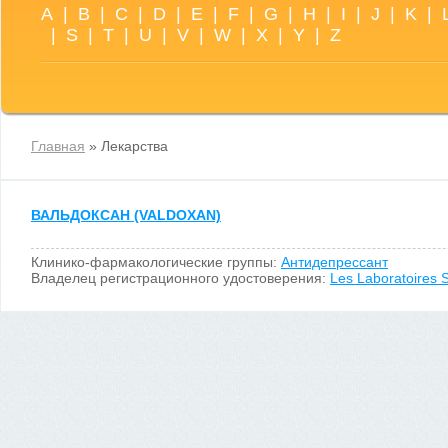
A
|
B
|
C
|
D
|
E
|
F
|
G
|
H
|
I
|
J
|
K
|
|
S
|
T
|
U
|
V
|
W
|
X
|
Y
|
Z
Главная
» Лекарства
ВАЛЬДОКСАН (VALDOXAN)
Клинико-фармакологические группы:
Антидепрессант
Владелец регистрационного удостоверения:
Les Laboratoires S