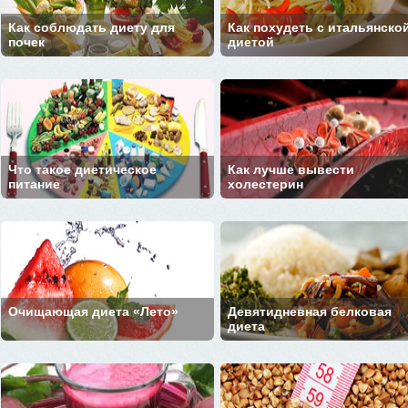
Как соблюдать диету для
Как похудеть с итальянско
почек
диетой
Что такое диетическое
Как лучше вывести
питание
холестерин
Очищающая диета «Лето»
Девятидневная белковая
диета