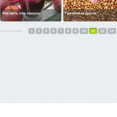
Как пить сок свеклы
Гречневая диета
1
2
5
6
7
8
9
10
11
12
13