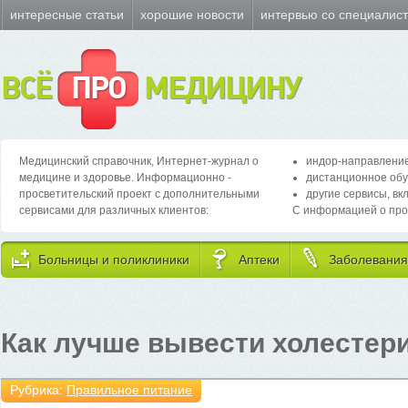
интересные статьи
хорошие новости
интервью со специалис
ВСЁ
ПРО
МЕДИЦИНУ
Медицинский справочник, Интернет-журнал о
индор-направление
медицине и здоровье. Информационно -
дистанционное обу
просветительский проект с дополнительными
другие сервисы, вк
сервисами для различных клиентов:
С информацией о про
Больницы и поликлиники
Аптеки
Заболевания
Как лучше вывести холестер
Рубрика:
Правильное питание