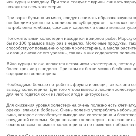
или куриц и говядину. При этом следует с курицы снимать жирну
находится весь холестерин.
При варке бульона из мяса, следует снимать образовавшуюся ж
необходимо уменьшить количество субпродуктов - таких как печ
потребление колбасы, сосисок и сарделек и ешьте меньше туше
Положительный холестерин находится в жирной рыбе. Морскую
бы по 100 граммов пару раз в неделю. Молочные продукты, так
способствуют повышению уровня холестерина, а масла растит
и овощи снижают его уровень, так как в них содержатся поли
Яйца курицы также являются источником холестерина, поэтому
более трех яиц в неделю. При этом их белки можно безбоязненно
содержится холестерина.
Необходимо больше потреблять фрукты и овощи, так как они с
выводу холестерина. Для того чтобы вывести лишний холестер
для чего годятся соки из любых ягод и цитрусовых.
Для снижения уровня холестерина очень полезно есть клетчатку
орехах, злаках и бобовых. Очень полезно употреблять небольш
вина, которое способствует выведению холестерина и благотвор
сосудистой системы. Когда повышен холестерин - полезно пить 
чеснок совсем не имеют холестерина и не позволяют образова