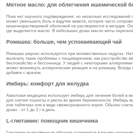
Мятное масло: для облегчения ишемической б
Пока нет научного подтверждения, но несколько исследований 
может уменьшить боль и вздутие живота, которое часто сопров
кишечнорастворимой оболочкой не растворяются в желудке. Они
где выделяется масло. В небольших дозах масло мяты перечно
Ромашка: больше, чем успокаивающий чай
Ромашка широко используется при множественных недугах. На
вылечить такие проблемы с пищеварением, как расстройство жел
беспокойство и бессонница. У людей с некоторыми аллергиями 
может возникнуть аллергическая реакция и на ромашку. Всегда
добавок с врачом.
Имбирь: комфорт для желудка
Азиатская медицина использует имбирь для лечения болей в ж
для снятия тошноты и рвоты во время беременности. Имбирь вы
или таблетках или в виде свежесрезанного корня. Обычно счит
дозах - от 1 до 2 г в день.
L-глютамин: помощник кишечника
Глютамин естественным образом содержится в вашем организм