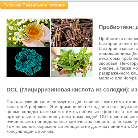
Рубрика:
Правильное питание
Пробиотики: 
Пробиотики содерж
бактерии и один т
бактерии в кишечн
пищеварением. До
некоторых проблем
здоровья. Некотор
диарее, а также м
раздраженного киш
молоко или йогурт.
DGL (глицирризиновая кислота из солодки): и
Солодка уже давно используется для лечения таких симптомов р
кислотный рефлюкс. Эти применения не подкреплены научным
форме солодка также может иметь побочные эффекты, в том ч
артериального давления у некоторых людей. DGL является спе
очищенным от определенных химических веществ, и, похоже, у 
Тем не менее, беременные женщины не должны принимать DGL 
консультации с врачом.