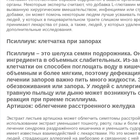
органы. Некоторые эксперты считают, что добавка L-глютамин
вызванную хирургическим вмешательством, инфекциями или с
добавки, он может помочь некоторым людям лучше усваивать п
людей, у которых в пищеварительном тракте слишком много вр
принимают лекарства от рака, а также, людей, у которых удал
дополнительные исследования.
Псиллиум: клетчатка при запорах
Псиллиум – это шелуха семян подорожника. Он
ингредиента в объемных слабительных. Из-за
клетчатки он способен поглощать воду в кишеч
объемным и более мягким, поэтому дефекация
лечении запоров важно пить много жидкости. 
обезвоживания или запора. У людей с аллерги
травную пыльцу или дыню может возникнуть с
реакция при приеме псиллиума.
Артишок: облегчение расстроенного желудка
Экстракт листьев артишока может облегчить симптомы расстро
использовании экстракт уменьшает тошноту, рвоту, газы и боли 
лечении синдрома раздражённого кишечника и уменьшить судоро
имеет известных взаимодействий с лекарствами. Но это может 
людей, страдающих аллергией на амброзию и связанную с ней 