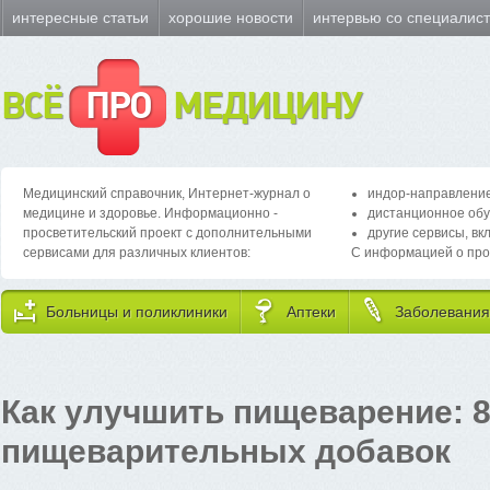
интересные статьи
хорошие новости
интервью со специалис
ВСЁ
ПРО
МЕДИЦИНУ
Медицинский справочник, Интернет-журнал о
индор-направление
медицине и здоровье. Информационно -
дистанционное обу
просветительский проект с дополнительными
другие сервисы, вк
сервисами для различных клиентов:
С информацией о про
Больницы и поликлиники
Аптеки
Заболевания
Как улучшить пищеварение: 
пищеварительных добавок