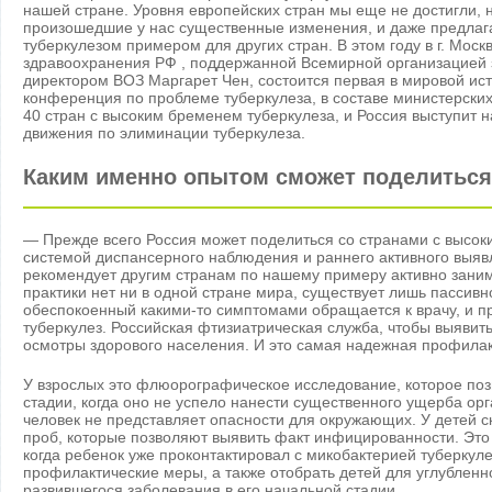
нашей стране. Уровня европейских стран мы еще не достигли,
произошедшие у нас существенные изменения, и даже предлага
туберкулезом примером для других стран. В этом году в г. Мос
здравоохранения РФ , поддержанной Всемирной организацией 
директором ВОЗ Маргарет Чен, состоится первая в мировой ис
конференция по проблеме туберкулеза, в составе министерски
40 стран с высоким бременем туберкулеза, и Россия выступит н
движения по элиминации туберкулеза.
Каким именно опытом сможет поделиться 
— Прежде всего Россия может поделиться со странами с высок
системой диспансерного наблюдения и раннего активного выяв
рекомендует другим странам по нашему примеру активно заним
практики нет ни в одной стране мира, существует лишь пассивно
обеспокоенный какими-то симптомами обращается к врачу, и п
туберкулез. Российская фтизиатрическая служба, чтобы выявить
осмотры здорового населения. И это самая надежная профилак
У взрослых это флюорографическое исследование, которое поз
стадии, когда оно не успело нанести существенного ущерба орг
человек не представляет опасности для окружающих. У детей 
проб, которые позволяют выявить факт инфицированности. Это 
когда ребенок уже проконтактировал с микобактерией туберкул
профилактические меры, а также отобрать детей для углубленн
развившегося заболевания в его начальной стадии.