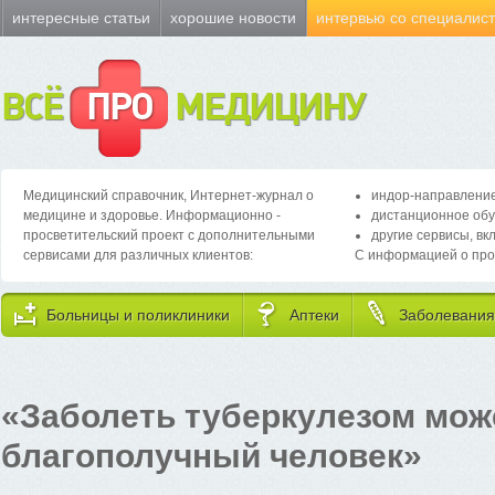
интересные статьи
хорошие новости
интервью со специалис
ВСЁ
ПРО
МЕДИЦИНУ
Медицинский справочник, Интернет-журнал о
индор-направление
медицине и здоровье. Информационно -
дистанционное обу
просветительский проект с дополнительными
другие сервисы, вк
сервисами для различных клиентов:
С информацией о про
Больницы и поликлиники
Аптеки
Заболевания
«Заболеть туберкулезом мож
благополучный человек»