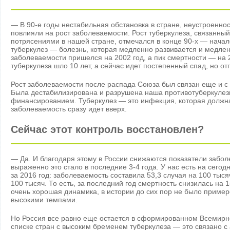
— В 90-е годы нестабильная обстановка в стране, неустроенно
повлияли на рост заболеваемости. Рост туберкулеза, связанны
потрясениями в нашей стране, отмечался в конце 90-х — начале
туберкулез — болезнь, которая медленно развивается и медленн
заболеваемости пришелся на 2002 год, а пик смертности — на 2
туберкулеза шло 10 лет, а сейчас идет постепенный спад, но о
Рост заболеваемости после распада Союза был связан еще и с 
Была дестабилизирована и разрушена наша противотуберкулезн
финансированием. Туберкулез — это инфекция, которая должна
заболеваемость сразу идет вверх.
Сейчас этот контроль восстановлен?
— Да. И благодаря этому в России снижаются показатели забол
выраженно это стало в последние 3-4 года. У нас есть на сег
за 2016 год: заболеваемость составила 53,3 случая на 100 тыся
100 тысяч. То есть, за последний год смертность снизилась на 
очень хорошая динамика, в истории до сих пор не было пример
высокими темпами.
Но Россия все равно еще остается в сформированном Всемирн
списке стран с высоким бременем туберкулеза — это связано 