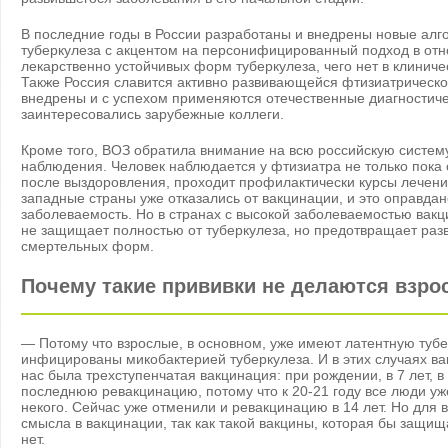
В последние годы в России разработаны и внедрены новые алг
туберкулеза с акцентом на персонифицированный подход в о
лекарственно устойчивых форм туберкулеза, чего нет в клиниче
Также Россия славится активно развивающейся фтизиатрической
внедрены и с успехом применяются отечественные диагностиче
заинтересовались зарубежные коллеги.
Кроме того, ВОЗ обратила внимание на всю российскую систем
наблюдения. Человек наблюдается у фтизиатра не только пока 
после выздоровления, проходит профилактически курсы лечения
западные страны уже отказались от вакцинации, и это оправдано
заболеваемость. Но в странах с высокой заболеваемостью вак
не защищает полностью от туберкулеза, но предотвращает разв
смертельных форм.
Почему такие прививки не делаются взр
— Потому что взрослые, в основном, уже имеют латентную туб
инфицированы микобактерией туберкулеза. И в этих случаях ва
нас была трехступенчатая вакцинация: при рождении, в 7 лет, в
последнюю ревакцинацию, потому что к 20-21 году все люди у
некого. Сейчас уже отменили и ревакцинацию в 14 лет. Но для 
смысла в вакцинации, так как такой вакцины, которая бы защищ
нет.