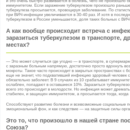
и это очень быстро развивается в болезнь, чего не произошло 
иммунитетом. Если заражение туберкулезом произошло раньше,
туберкулеза просыпается, провоцируя заболевание. По статисти
при ВИЧ-инфекции увеличивается в 30-40 раз. И хотя в послед
туберкулезом в России уменьшается, доля таких больных с ВИЧ
А как вообще происходит встреча с инфе
заразиться туберкулезом в транспорте, 
местах?
— Это может случиться где угодно — в транспорте, в супермарк
с заразным больным напрямую, достаточно просто вдохнуть возд
мокроты. Такое часто происходит в закрытых пространствах с 
еще не значит, что подхвативший инфекцию здоровый человек
обязательно заболеет. В 9 случаях из 10 срабатывает иммунитет
ослаблен, попадают в оставшиеся 10%. Заразиться туберкулез
всего это происходит в молодости. Но инфекция может дремать 
стабилен, и защищен иммунитетом, а просыпается тогда, когда
Способствуют развитию болезни и всевозможные социальные п
эмоциональный фон, и как следствие — на защитные силы орга
Это то, что произошло в нашей стране по
Союза?