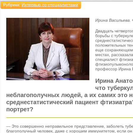
Рубрика:
Интервью со специалистами
Ирина Васильева. 
Двадцать четверто
борьбы с туберкул
среднестатистичес
положительных тен
еще сохраняющемс
местах, рассказал
специалист фтизи
фтизиопульмонолог
профессор Ирина 
Ирина Анато
что туберку
неблагополучных людей, а их самих это ни
среднестатистический пациент фтизиатра
портрет?
— Это совершенно неправильное представление, заболеть туб
благополучный человек, даже с хорошим иммунитетом, если он