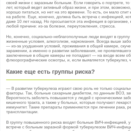
своей жизни с заразным больным. Если говорить о портрете, то
лет, который ведет активный образ жизни, и при этом, возможно
хорошо питаться, но нет на это времени. То есть, он мало спит
на работе. Еще, конечно, должна быть встреча с инфекцией, кот
даже 10 лет назад. Но просыпается эта инфекция в организме, 
любой причине: из-за болезни, переутомления, стресса.
Но, конечно, социально-неблагополучные люди входят в группу
жизненные условия, алкоголизм, наркомания. Всегда выше заб
— из-за ухудшения условий, проживания в общей камере, скуче
заражении, а именно о развитии заболевания, не проявлявшег
заключенные в общие камеры не попадают — на входе всем об
флюорографические осмотры, и, если выявляется туберкулез, 
Какие еще есть группы риска?
— В развитии туберкулеза играют свою роль не только социаль
факторы. Так, больные сахарным диабетом, по данным ВОЗ, за
Вероятность заболеть повышается у людей с хроническими заб
кишечного тракта, а также у больных, которые получают лека
иммунитет. Такие препараты применяются при лечении рака, р
трансплантации.
В группу повышенного риска входят больные ВИЧ-инфекцией, у
встрече с больным заразной формой туберкулезом ВИЧ-инфици