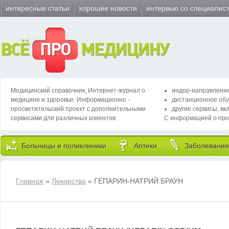
интересные статьи
хорошие новости
интервью со специалис
ВСЁ
ПРО
МЕДИЦИНУ
Медицинский справочник, Интернет-журнал о
индор-направление
медицине и здоровье. Информационно -
дистанционное обу
просветительский проект с дополнительными
другие сервисы, вк
сервисами для различных клиентов:
С информацией о про
Больницы и поликлиники
Аптеки
Заболевания
Главная
»
Лекарства
» ГЕПАРИН-НАТРИЙ БРАУН