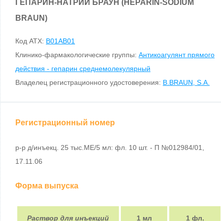
ГЕПАРИН-НАТРИЙ БРАУН (HEPARIN-SODIUM
BRAUN)
Код ATX:
B01AB01
Клинико-фармакологические группы:
Антикоагулянт прямого
действия - гепарин среднемолекулярный
Владелец регистрационного удостоверения:
B.BRAUN, S.A.
Регистрационный номер
р-р д/инъекц. 25 тыс.МЕ/5 мл: фл. 10 шт. - П №012984/01,
17.11.06
Форма выпуска
Раствор для инъекций
1 мл
1 фл.