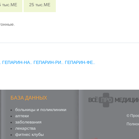
5 тыс.МЕ
25 тыс.МЕ
тонные.
.
ГЕПАРИН-НА..
ГЕПАРИН-РИ..
ГЕПАРИН-ФЕ..
БАЗА ДАННЫХ
ВСЁ
ПРО
МЕДИЦИ
больницы и поликлиники
аптеки
© Прое
заболевания
Полное
лекарства
фитнес клубы