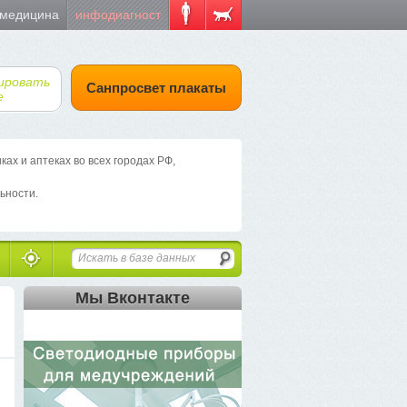
 медицина
инфодиагност
ировать
Санпросвет плакаты
е
х и аптеках во всех городах РФ,
ьности.
Мы Вконтакте