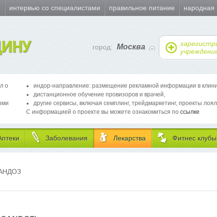
и
интервью со специалистами
правильное питание
народная
ИНУ
зарегистр
Москва
город:
учреждени
л о
индор-направление: размещение рекламной информации в клиника
дистанционное обучение провизоров и врачей,
ыми
другие сервисы, включая семплинг, трейдмаркетинг, проекты лоял
С информацией о проекте вы можете ознакомиться по
ссылке
Аптеки
Заболевания
Лекарства
Фитнес клубы
АНДОЗ