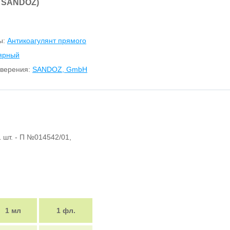
 SANDOZ)
ы:
Антикоагулянт прямого
лярный
оверения:
SANDOZ, GmbH
1 шт. - П №014542/01,
1 мл
1 фл.