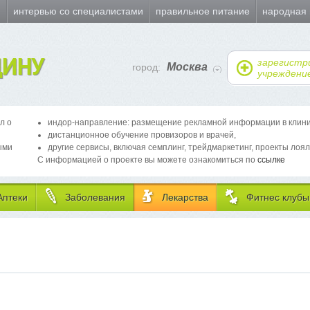
и
интервью со специалистами
правильное питание
народная
ИНУ
зарегистр
Москва
город:
учреждени
л о
индор-направление: размещение рекламной информации в клиника
дистанционное обучение провизоров и врачей,
ыми
другие сервисы, включая семплинг, трейдмаркетинг, проекты лоял
С информацией о проекте вы можете ознакомиться по
ссылке
Аптеки
Заболевания
Лекарства
Фитнес клубы