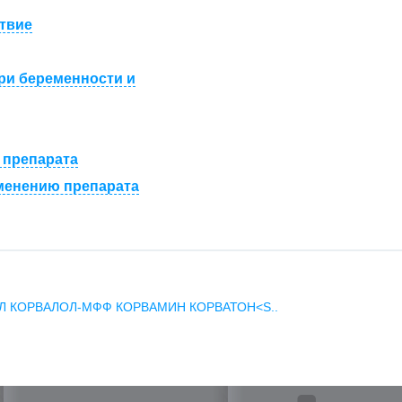
твие
ри беременности и
 препарата
менению препарата
ОЛ
КОРВАЛОЛ-МФФ
КОРВАМИН
КОРВАТОН<S..