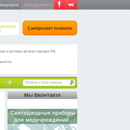
 медицина
инфодиагност
ировать
Санпросвет плакаты
е
х и аптеках во всех городах РФ,
ьности.
Мы Вконтакте