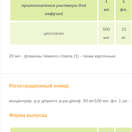
1
1
приготовления раствора для
мл
фл.
инфузий
500
10
цисплатин
мкг
мг
20 мл - флаконы темного стекла (1) - пачки картонные.
Регистрационный номер
концентрир. р-р д/пригот. р-ра д/инф. 50 мг/100 мл: фл. 1 шт. - 
Форма выпуска