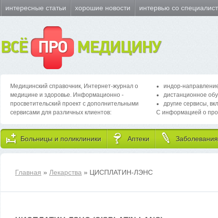
интересные статьи
хорошие новости
интервью со специалис
ВСЁ
ПРО
МЕДИЦИНУ
Медицинский справочник, Интернет-журнал о
индор-направление
медицине и здоровье. Информационно -
дистанционное обу
просветительский проект с дополнительными
другие сервисы, вк
сервисами для различных клиентов:
С информацией о про
Больницы и поликлиники
Аптеки
Заболевания
Главная
»
Лекарства
» ЦИСПЛАТИН-ЛЭНС