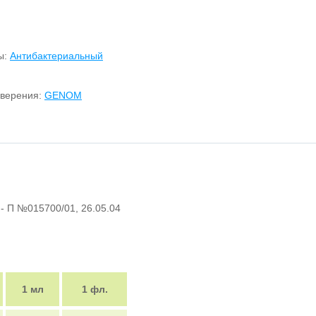
ы:
Антибактериальный
оверения:
GENOM
. - П №015700/01, 26.05.04
1 мл
1 фл.