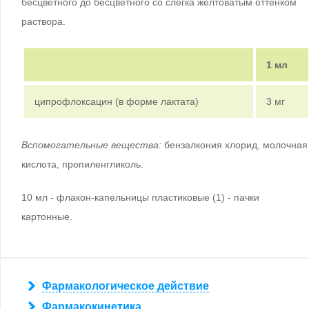
бесцветного до бесцветного со слегка желтоватым оттенком
раствора.
1 мл
ципрофлоксацин (в форме лактата)
3 мг
Вспомогательные вещества:
бензалкония хлорид, молочная
кислота, пропиленгликоль.
10 мл - флакон-капельницы пластиковые (1) - пачки
картонные.
Фармакологическое действие
Фармакокинетика