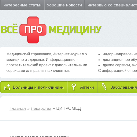
интересные статьи
хорошие новости
интервью со специалис
ВСЁ
ПРО
МЕДИЦИНУ
Медицинский справочник, Интернет-журнал о
индор-направление
медицине и здоровье. Информационно -
дистанционное обу
просветительский проект с дополнительными
другие сервисы, вк
сервисами для различных клиентов:
С информацией о про
Больницы и поликлиники
Аптеки
Заболевания
Главная
»
Лекарства
» ЦИПРОМЕД