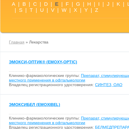
A
|
B
|
C
|
D
|
E
|
F
|
G
|
H
|
I
|
J
|
K
|
|
S
|
T
|
U
|
V
|
W
|
X
|
Y
|
Z
Главная
» Лекарства
ЭМОКСИ-ОПТИК
®
(EMOXY-OPTIC)
Клинико-фармакологические группы:
Препарат, стимулирующи
местного применения в офтальмологии
Владелец регистрационного удостоверения:
СИНТЕЗ, ОАО
ЭМОКСИБЕЛ (EMOXIBEL)
Клинико-фармакологические группы:
Препарат, стимулирующи
местного применения в офтальмологии
Владелец регистрационного удостоверения:
БЕЛМЕДПРЕПАРА