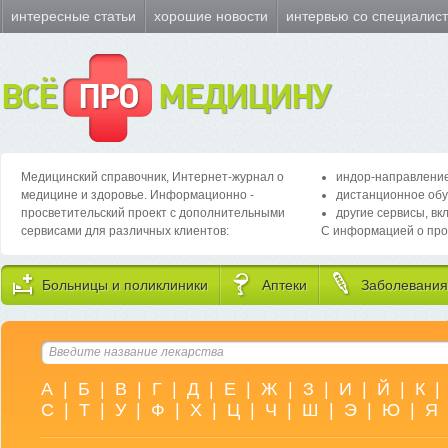
интересные статьи
хорошие новости
интервью со специалис
ВСЁ
ПРО
МЕДИЦИНУ
Медицинский справочник, Интернет-журнал о
индор-направление
медицине и здоровье. Информационно -
дистанционное обу
просветительский проект с дополнительными
другие сервисы, вк
сервисами для различных клиентов:
С информацией о про
Больницы и поликлиники
Аптеки
Заболевания
А
|
Б
|
В
|
Г
|
Д
|
Е
|
Ж
|
З
|
И
|
Й
|
К
|
С
|
Т
|
У
|
Ф
|
Х
|
Ц
|
Ч
|
Ш
|
Э
|
Ю
|
Я