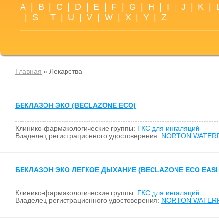
A
|
B
|
C
|
D
|
E
|
F
|
G
|
H
|
I
|
J
|
K
|
|
S
|
T
|
U
|
V
|
W
|
X
|
Y
|
Z
Главная
» Лекарства
БЕКЛАЗОН ЭКО (BECLAZONE ECO)
Клинико-фармакологические группы:
ГКС для ингаляций
Владелец регистрационного удостоверения:
NORTON WATER
БЕКЛАЗОН ЭКО ЛЕГКОЕ ДЫХАНИЕ (BECLAZONE ECO EASI
Клинико-фармакологические группы:
ГКС для ингаляций
Владелец регистрационного удостоверения:
NORTON WATER