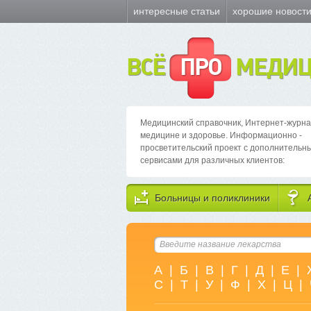
интересные статьи
хорошие новост
ВСЁ
ПРО
МЕДИЦ
Медицинский справочник, Интернет-журна
медицине и здоровье. Информационно -
просветительский проект с дополнительн
сервисами для различных клиентов:
Больницы и поликлиники
А
|
Б
|
В
|
Г
|
Д
|
Е
|
С
|
Т
|
У
|
Ф
|
Х
|
Ц
|