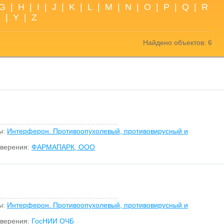
G
|
H
|
I
|
J
|
K
|
L
|
M
|
N
|
O
|
P
|
Q
|
R
X
|
Y
|
Z
Найдено объектов: 6
ы:
Интерферон. Противоопухолевый, противовирусный и
оверения:
ФАРМАПАРК, ООО
ы:
Интерферон. Противоопухолевый, противовирусный и
оверения:
ГосНИИ ОЧБ