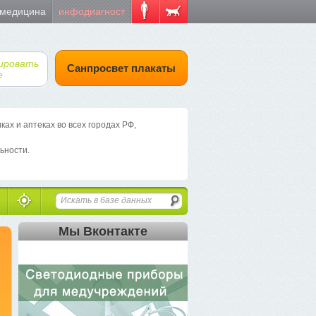
 медицина
инфодиагност
ировать
Санпросвет плакаты
е
х и аптеках во всех городах РФ,
ьности.
Мы Вконтакте