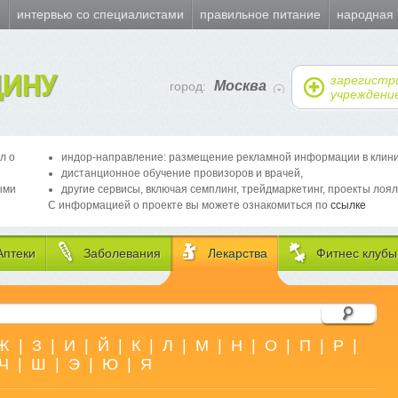
и
интервью со специалистами
правильное питание
народная
ИНУ
зарегистр
Москва
город:
учреждени
л о
индор-направление: размещение рекламной информации в клиника
дистанционное обучение провизоров и врачей,
ыми
другие сервисы, включая семплинг, трейдмаркетинг, проекты лоял
С информацией о проекте вы можете ознакомиться по
ссылке
Аптеки
Заболевания
Лекарства
Фитнес клубы
Ж
|
З
|
И
|
Й
|
К
|
Л
|
М
|
Н
|
О
|
П
|
Р
|
Ч
|
Ш
|
Э
|
Ю
|
Я