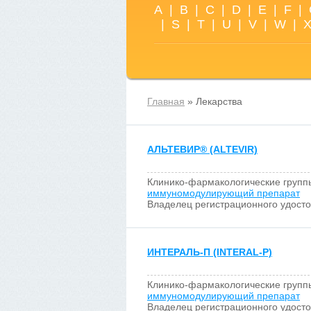
A
|
B
|
C
|
D
|
E
|
F
|
|
S
|
T
|
U
|
V
|
W
|
Главная
» Лекарства
АЛЬТЕВИР
®
(ALTEVIR)
Клинико-фармакологические групп
иммуномодулирующий препарат
Владелец регистрационного удост
ИНТЕРАЛЬ-П (INTERAL-P)
Клинико-фармакологические групп
иммуномодулирующий препарат
Владелец регистрационного удост