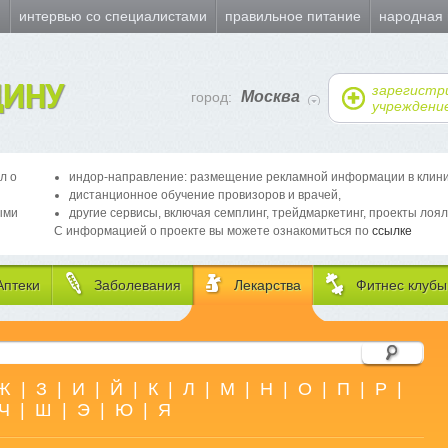
и
интервью со специалистами
правильное питание
народная
ИНУ
зарегистр
Москва
город:
учреждени
л о
индор-направление: размещение рекламной информации в клиника
дистанционное обучение провизоров и врачей,
ыми
другие сервисы, включая семплинг, трейдмаркетинг, проекты лоял
С информацией о проекте вы можете ознакомиться по
ссылке
Аптеки
Заболевания
Лекарства
Фитнес клубы
Ж
|
З
|
И
|
Й
|
К
|
Л
|
М
|
Н
|
О
|
П
|
Р
|
Ч
|
Ш
|
Э
|
Ю
|
Я