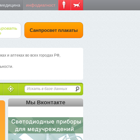
 медицина
инфодиагност
ировать
Санпросвет плакаты
е
х и аптеках во всех городах РФ,
ьности.
Мы Вконтакте