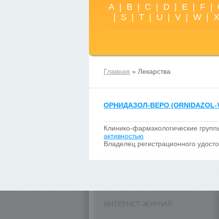
A
|
B
|
C
|
D
|
E
|
F
|
|
S
|
T
|
U
|
V
|
W
|
Главная
» Лекарства
ОРНИДАЗОЛ-ВЕРО (ORNIDAZOL-
Клинико-фармакологические групп
активностью
Владелец регистрационного удост
ИНТЕРНЕТ-ЖУРНАЛ