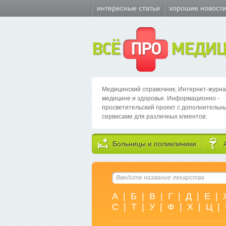
интересные статьи
хорошие новост
ВСЁ
ПРО
МЕДИЦ
Медицинский справочник, Интернет-журна
медицине и здоровье. Информационно -
просветительский проект с дополнительн
сервисами для различных клиентов:
Больницы и поликлиники
А
|
Б
|
В
|
Г
|
Д
|
Е
|
С
|
Т
|
У
|
Ф
|
Х
|
Ц
|