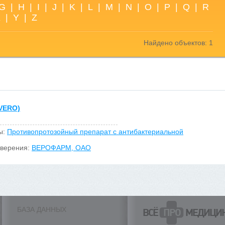
G
|
H
|
I
|
J
|
K
|
L
|
M
|
N
|
O
|
P
|
Q
|
R
X
|
Y
|
Z
Найдено объектов: 1
VERO)
ы:
Противопротозойный препарат с антибактериальной
оверения:
ВЕРОФАРМ, ОАО
БАЗА ДАННЫХ
ВСЁ
ПРО
МЕДИЦИ